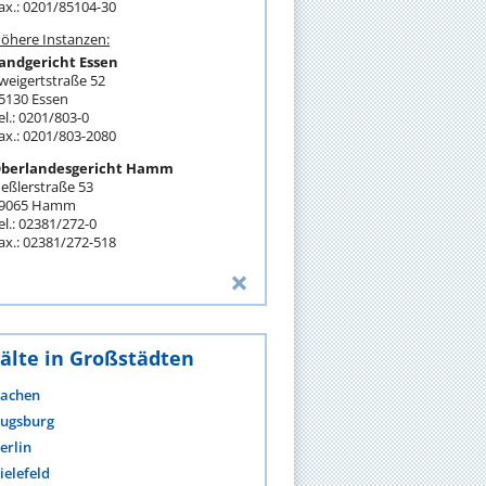
ax.: 0201/85104-30
öhere Instanzen:
andgericht Essen
weigertstraße 52
5130 Essen
el.: 0201/803-0
ax.: 0201/803-2080
berlandesgericht Hamm
eßlerstraße 53
9065 Hamm
el.: 02381/272-0
ax.: 02381/272-518
älte in Großstädten
achen
ugsburg
erlin
ielefeld