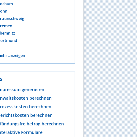
ochum
onn
raunschweig
remen
hemnitz
ortmund
ehr anzeigen
s
mpressum generieren
nwaltskosten berechnen
rozesskosten berechnen
erichtskosten berechnen
fändungsfreibetrag berechnen
nteraktive Formulare