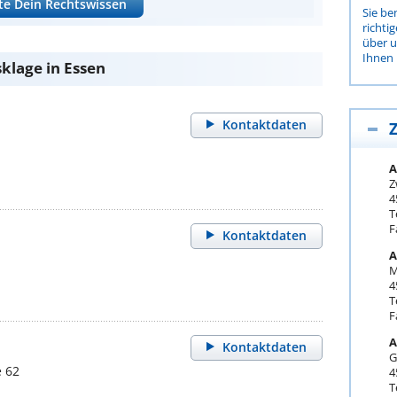
te Dein Rechtswissen
Sie be
richti
über 
Ihnen 
klage in Essen
Kontaktdaten
Z
A
Z
4
T
F
Kontaktdaten
A
M
4
T
F
A
Kontaktdaten
G
 62
4
T