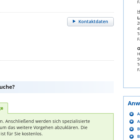
F
H
L
Kontaktdaten
Z
4
T
F
O
H
5
T
F
suche?
Anw
ge
A
rn. Anschließend werden sich spezialisierte
A
um das weitere Vorgehen abzuklären. Die
B
t für Sie kostenlos.
B