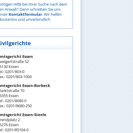
nötigen Hilfe bei Ihrer Suche nach dem
gen Anwalt? Dann schreiben Sie uns
unser
Kontaktformular
. Wir helfen
kostenlos und unverbindlich.
ivilgerichte
mtsgericht Essen
weigertstraße 52
5130 Essen
el.: 0201/803-0
ax.: 0201/803-1000
mtsgericht Essen-Borbeck
arktstraße 70
5355 Essen
el.: 0201/8680-0
ax.: 0201/8680-250
mtsgericht Essen-Steele
rendplatz 2
5276 Essen
el.: 0201/85104-0