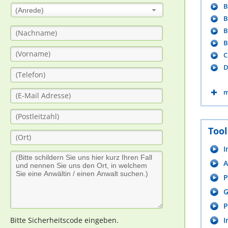
B
(Anrede)
B
B
B
C
D
m
Tool
I
A
P
G
P
I
Bitte Sicherheitscode eingeben.