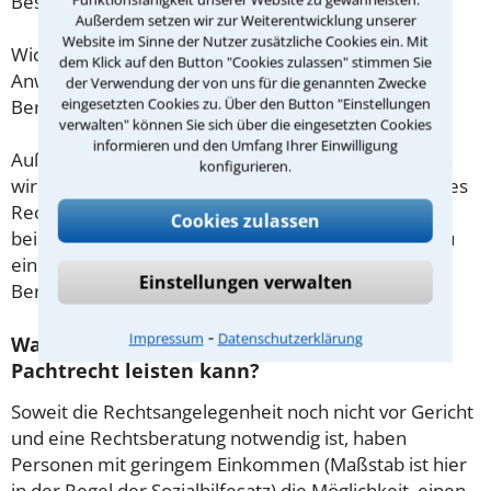
Beschränkung nicht.
Außerdem setzen wir zur Weiterentwicklung unserer
Website im Sinne der Nutzer zusätzliche Cookies ein. Mit
Wichtig daher: Klären Sie die Kostenfrage mit Ihrem
dem Klick auf den Button "Cookies zulassen" stimmen Sie
Anwalt aus Lindlar schon zu Beginn der ersten
der Verwendung der von uns für die genannten Zwecke
eingesetzten Cookies zu. Über den Button "Einstellungen
Beratung.
verwalten" können Sie sich über die eingesetzten Cookies
informieren und den Umfang Ihrer Einwilligung
Außerdem gut zu wissen: Gemäß § 34 Absatz 2 RVG
konfigurieren.
wird die Beratungsgebühr auf weitere Tätigkeiten des
Rechtsanwalts angerechnet. Sollte es also
Cookies zulassen
beispielsweise aufgrund des Beratungsgesprächs zu
einem Prozess kommen, so kann der Anwalt diese
Einstellungen verwalten
Beratungsgebühr nicht mehr abrechnen.
⁃
Impressum
Datenschutzerklärung
Was tun wenn ich mir keinen Anwalt für
Pachtrecht leisten kann?
Soweit die Rechtsangelegenheit noch nicht vor Gericht
und eine Rechtsberatung notwendig ist, haben
Personen mit geringem Einkommen (Maßstab ist hier
in der Regel der Sozialhilfesatz) die Möglichkeit, einen