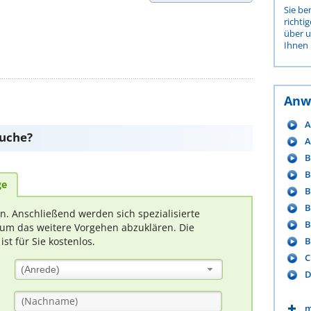
Sie be
richti
über 
Ihnen 
Anw
A
suche?
A
B
B
ge
B
B
rn. Anschließend werden sich spezialisierte
B
um das weitere Vorgehen abzuklären. Die
B
t für Sie kostenlos.
C
(Anrede)
D
m