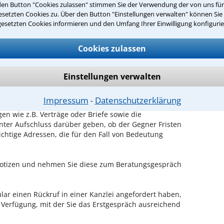
den Button "Cookies zulassen" stimmen Sie der Verwendung der von uns fü
Sie es gleich aus.
setzten Cookies zu. Über den Button "Einstellungen verwalten" können Sie 
gesetzten Cookies informieren und den Umfang Ihrer Einwilligung konfigurie
ichen Erstgespräch in Löhne?
hrem Rechtsanwalt für Diebstahl in Löhne haben Sie
Cookies zulassen
alt zu schildern, sodass Sie eine qualifizierte
n Erfolgsaussichten erhalten. In diesem Termin
lt auch die weitere Vorgehensweise in Ihrem Fall.
Einstellungen verwalten
en Termin beim Anwalt vorbereiten?
Impressum
Datenschutzerklärung
⁃
en wie z.B. Verträge oder Briefe sowie die
nter Aufschluss darüber geben, ob der Gegner Fristen
ichtige Adressen, die für den Fall von Bedeutung
 Notizen und nehmen Sie diese zum Beratungsgespräch
ar einen Rückruf in einer Kanzlei angefordert haben,
r Verfügung, mit der Sie das Erstgespräch ausreichend