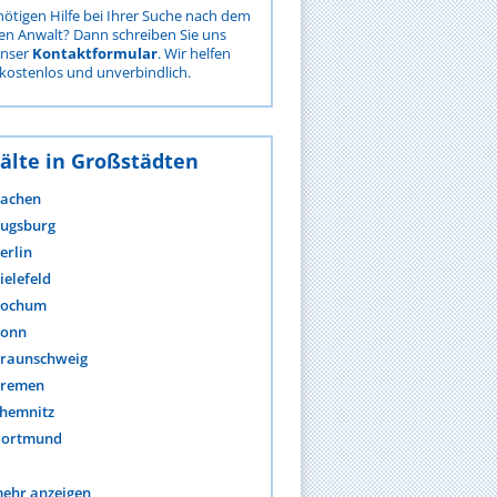
nötigen Hilfe bei Ihrer Suche nach dem
gen Anwalt? Dann schreiben Sie uns
unser
Kontaktformular
. Wir helfen
kostenlos und unverbindlich.
älte in Großstädten
achen
ugsburg
erlin
ielefeld
ochum
onn
raunschweig
remen
hemnitz
ortmund
ehr anzeigen