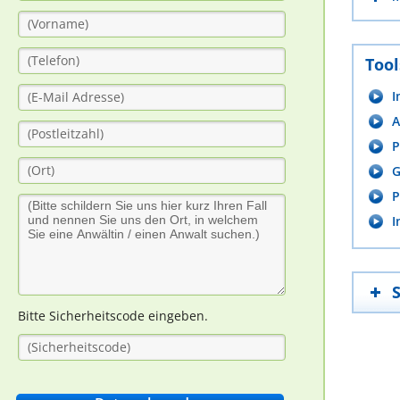
Tool
I
A
P
G
P
I
Bitte Sicherheitscode eingeben.