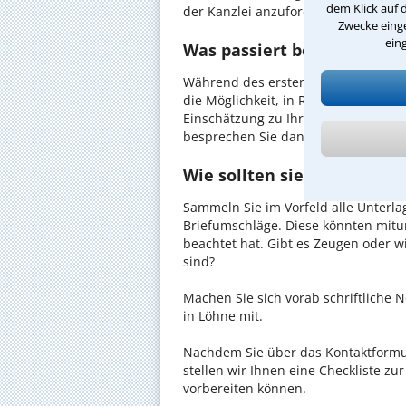
dem Klick auf 
der Kanzlei anzufordern - probieren 
Zwecke einge
ein
Was passiert beim anwaltl
Während des ersten Gesprächs mit I
die Möglichkeit, in Ruhe den Sachverh
Einschätzung zu Ihrem Fall und Ihre
besprechen Sie dann mit Ihrem Anwa
Wie sollten sie Sich auf d
Sammeln Sie im Vorfeld alle Unterlag
Briefumschläge. Diese könnten mitu
beachtet hat. Gibt es Zeugen oder w
sind?
Machen Sie sich vorab schriftliche
in Löhne mit.
Nachdem Sie über das Kontaktformul
stellen wir Ihnen eine Checkliste zu
vorbereiten können.