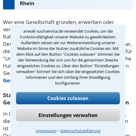
Rhein
Wer eine Gesellschaft gründen, erwerben oder
verkaufen möchte, muss die rechtlichen
anwalt-suchservice.de verwendet Cookies, um die
Rahmenbedingungen genauestens kennen. Viele
Funktionsfähigkeit unserer Website zu gewährleisten.
Außerdem setzen wir zur Weiterentwicklung unserer
Details sind für Laien jedoch schlicht undurchschaubar,
Website im Sinne der Nutzer zusätzliche Cookies ein. Mit
die rechtlichen Folgen gelten bekanntlich aber auch für
dem Klick auf den Button "Cookies zulassen" stimmen Sie
"Unwissende". Das betrifft vor allem auch die Bereiche
der Verwendung der von uns für die genannten Zwecke
Haftung oder
Steuerrecht
von Gesellschaften. Holen
eingesetzten Cookies zu. Über den Button "Einstellungen
verwalten" können Sie sich über die eingesetzten Cookies
Sie sich fachliche Hilfe beim Anwalt
informieren und den Umfang Ihrer Einwilligung
Gesellschaftsrecht
in Ludwigshafen am Rhein.
konfigurieren.
Statistische Daten zu Anwälten für
Cookies zulassen
Gesellschaftsrecht in Ludwigshafen am Rhein
In Ludwigshafen am Rhein gibt es 13 Rechtsanwälte,
Einstellungen verwalten
die Mandanten im Gesellschaftsrecht beraten. Davon
ist 1 Anwältin und es sind 12 Anwälte.
⁃
Impressum
Datenschutzerklärung
Quelle: Anwalt- und Notarverzeichnis, herausgegeben