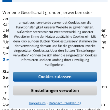
Wer eine Gesellschaft gründen, erwerben oder
verkaufen möchte, muss die rechtlichen
anwalt-suchservice.de verwendet Cookies, um die
Rahmenbedingungen genauestens kennen. Viele
Funktionsfähigkeit unserer Website zu gewährleisten.
Details sind für Laien jedoch schlicht undurchschaubar,
Außerdem setzen wir zur Weiterentwicklung unserer
die rechtlichen Folgen gelten bekanntlich aber auch für
Website im Sinne der Nutzer zusätzliche Cookies ein. Mit
dem Klick auf den Button "Cookies zulassen" stimmen Sie
"Unwissende". Das betrifft vor allem auch die Bereiche
der Verwendung der von uns für die genannten Zwecke
Haftung oder
Steuerrecht
von Gesellschaften. Holen
eingesetzten Cookies zu. Über den Button "Einstellungen
Sie sich fachliche Hilfe beim Anwalt
verwalten" können Sie sich über die eingesetzten Cookies
Gesellschaftsrecht
in Osnabrück.
informieren und den Umfang Ihrer Einwilligung
konfigurieren.
Statistische Daten zu Anwälten für
Cookies zulassen
Gesellschaftsrecht in Osnabrück
In Osnabrück gibt es 47 Rechtsanwälte, die Mandanten
Einstellungen verwalten
im Gesellschaftsrecht beraten. Davon sind 7
Anwältinnen und 40 Anwälte.
⁃
Impressum
Datenschutzerklärung
Quelle: Anwalt- und Notarverzeichnis, herausgegeben