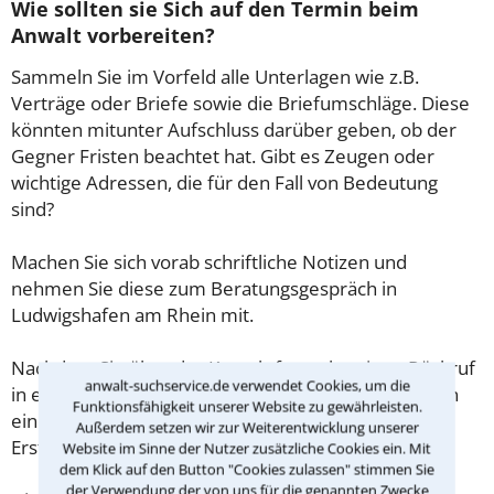
Wie sollten sie Sich auf den Termin beim
Anwalt vorbereiten?
Sammeln Sie im Vorfeld alle Unterlagen wie z.B.
Verträge oder Briefe sowie die Briefumschläge. Diese
könnten mitunter Aufschluss darüber geben, ob der
Gegner Fristen beachtet hat. Gibt es Zeugen oder
wichtige Adressen, die für den Fall von Bedeutung
sind?
Machen Sie sich vorab schriftliche Notizen und
nehmen Sie diese zum Beratungsgespräch in
Ludwigshafen am Rhein mit.
Nachdem Sie über das Kontaktformular einen Rückruf
anwalt-suchservice.de verwendet Cookies, um die
in einer Kanzlei angefordert haben, stellen wir Ihnen
Funktionsfähigkeit unserer Website zu gewährleisten.
eine Checkliste zur Verfügung, mit der Sie das
Außerdem setzen wir zur Weiterentwicklung unserer
Erstgespräch ausreichend vorbereiten können.
Website im Sinne der Nutzer zusätzliche Cookies ein. Mit
dem Klick auf den Button "Cookies zulassen" stimmen Sie
der Verwendung der von uns für die genannten Zwecke