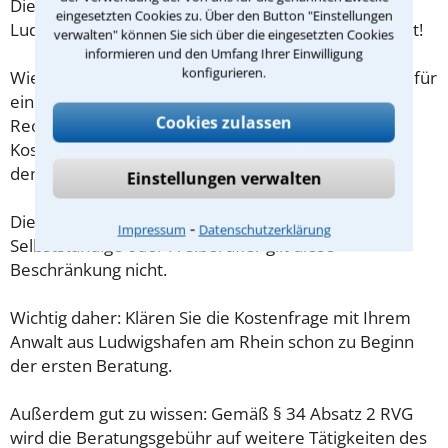
Die Kosten eines Anwalts für Sportrecht in
eingesetzten Cookies zu. Über den Button "Einstellungen
Ludwigshafen am Rhein sind oft geringer als gedacht!
verwalten" können Sie sich über die eingesetzten Cookies
informieren und den Umfang Ihrer Einwilligung
konfigurieren.
Wieviel ein Rechtsanwalt in Ludwigshafen am Rhein für
eine Erstberatung verlangen darf, ist in §34 des
Cookies zulassen
Rechtsanwaltsvergütungsgesetz (RVG) geregelt. Die
Kosten für das erste Beratungsgespräch betragen
demnach maximal 190,00 € zzgl. MwSt.
Einstellungen verwalten
Diese Regelung gilt jedoch nur für Verbraucher. Für
⁃
Impressum
Datenschutzerklärung
Selbstständige oder Freiberufler gilt diese
Beschränkung nicht.
Wichtig daher: Klären Sie die Kostenfrage mit Ihrem
Anwalt aus Ludwigshafen am Rhein schon zu Beginn
der ersten Beratung.
Außerdem gut zu wissen: Gemäß § 34 Absatz 2 RVG
wird die Beratungsgebühr auf weitere Tätigkeiten des