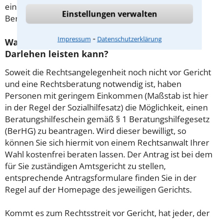
einem Prozess kommen, so kann der Anwalt diese
Einstellungen verwalten
Beratungsgebühr nicht mehr abrechnen.
⁃
Impressum
Datenschutzerklärung
Was tun wenn ich mir keinen Anwalt für
Darlehen leisten kann?
Soweit die Rechtsangelegenheit noch nicht vor Gericht
und eine Rechtsberatung notwendig ist, haben
Personen mit geringem Einkommen (Maßstab ist hier
in der Regel der Sozialhilfesatz) die Möglichkeit, einen
Beratungshilfeschein gemäß § 1 Beratungshilfegesetz
(BerHG) zu beantragen. Wird dieser bewilligt, so
können Sie sich hiermit von einem Rechtsanwalt Ihrer
Wahl kostenfrei beraten lassen. Der Antrag ist bei dem
für Sie zuständigen Amtsgericht zu stellen,
entsprechende Antragsformulare finden Sie in der
Regel auf der Homepage des jeweiligen Gerichts.
Kommt es zum Rechtsstreit vor Gericht, hat jeder, der