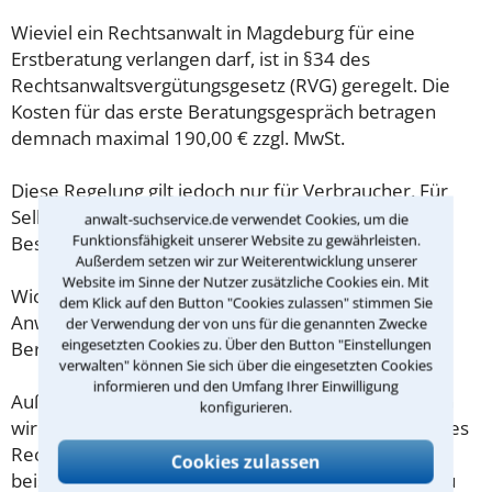
Wieviel ein Rechtsanwalt in Magdeburg für eine
Erstberatung verlangen darf, ist in §34 des
Rechtsanwaltsvergütungsgesetz (RVG) geregelt. Die
Kosten für das erste Beratungsgespräch betragen
demnach maximal 190,00 € zzgl. MwSt.
Diese Regelung gilt jedoch nur für Verbraucher. Für
Selbstständige oder Freiberufler gilt diese
anwalt-suchservice.de verwendet Cookies, um die
Funktionsfähigkeit unserer Website zu gewährleisten.
Beschränkung nicht.
Außerdem setzen wir zur Weiterentwicklung unserer
Website im Sinne der Nutzer zusätzliche Cookies ein. Mit
Wichtig daher: Klären Sie die Kostenfrage mit Ihrem
dem Klick auf den Button "Cookies zulassen" stimmen Sie
Anwalt aus Magdeburg schon zu Beginn der ersten
der Verwendung der von uns für die genannten Zwecke
eingesetzten Cookies zu. Über den Button "Einstellungen
Beratung.
verwalten" können Sie sich über die eingesetzten Cookies
informieren und den Umfang Ihrer Einwilligung
Außerdem gut zu wissen: Gemäß § 34 Absatz 2 RVG
konfigurieren.
wird die Beratungsgebühr auf weitere Tätigkeiten des
Rechtsanwalts angerechnet. Sollte es also
Cookies zulassen
beispielsweise aufgrund des Beratungsgesprächs zu