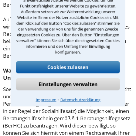
anwalt-suchservice.de verwendet Cookies, um die
Beratung.
Funktionsfähigkeit unserer Website zu gewährleisten.
Außerdem setzen wir zur Weiterentwicklung unserer
Website im Sinne der Nutzer zusätzliche Cookies ein. Mit
Außerdem gut zu wissen: Gemäß § 34 Absatz 2 RVG
dem Klick auf den Button "Cookies zulassen" stimmen Sie
wird die Beratungsgebühr auf weitere Tätigkeiten des
der Verwendung der von uns für die genannten Zwecke
Rechtsanwalts angerechnet. Sollte es also
eingesetzten Cookies zu. Über den Button "Einstellungen
beispielsweise aufgrund des Beratungsgesprächs zu
verwalten" können Sie sich über die eingesetzten Cookies
informieren und den Umfang Ihrer Einwilligung
einem Prozess kommen, so kann der Anwalt diese
konfigurieren.
Beratungsgebühr nicht mehr abrechnen.
Cookies zulassen
Was tun wenn ich mir keinen Anwalt für
Unfallversicherung leisten kann?
Einstellungen verwalten
Soweit die Rechtsangelegenheit noch nicht vor Gericht
und eine Rechtsberatung notwendig ist, haben
⁃
Impressum
Datenschutzerklärung
Personen mit geringem Einkommen (Maßstab ist hier
in der Regel der Sozialhilfesatz) die Möglichkeit, einen
Beratungshilfeschein gemäß § 1 Beratungshilfegesetz
(BerHG) zu beantragen. Wird dieser bewilligt, so
können Sie sich hiermit von einem Rechtsanwalt Ihrer