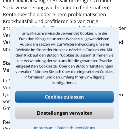
einen lokal ansäßigen Anwalt bei Fragen zu einer
Sozialversicherung wie bei einem (fehlerhaften)
Rentenbescheid oder einem problematischen
Krankheitsfall und profitieren Sie von zügig
anberaubten Vor-Ort-Terminen mit Behörden oder der
anwalt-suchservice.de verwendet Cookies, um die
Versicherungsgesellschaft. Anwälte für
Funktionsfähigkeit unserer Website zu gewährleisten.
Versicherungsrecht in March gleich hier einsehen und
Außerdem setzen wir zur Weiterentwicklung unserer
unverbindlich kontaktieren.
Website im Sinne der Nutzer zusätzliche Cookies ein. Mit
dem Klick auf den Button "Cookies zulassen" stimmen Sie
der Verwendung der von uns für die genannten Zwecke
Statistische Daten zu Anwälten für
eingesetzten Cookies zu. Über den Button "Einstellungen
Versicherungsrecht in March
verwalten" können Sie sich über die eingesetzten Cookies
informieren und den Umfang Ihrer Einwilligung
In March gibt es 1 Rechtsanwalt, der Mandanten im
konfigurieren.
Versicherungsrecht berät.
Quelle: Anwalt- und Notarverzeichnis, herausgegeben
Cookies zulassen
von der Anwalt Suchservice Verlag Dr. Otto Schmidt
GmbH
Einstellungen verwalten
Rechtsuchende, die nach einem Anwalt für
⁃
Impressum
Datenschutzerklärung
Versicherungsrecht in March gesucht haben,