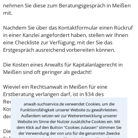
nehmen Sie diese zum Beratungsgespräch in Meißen
mit.
Nachdem Sie über das Kontaktformular einen Rückruf
in einer Kanzlei angefordert haben, stellen wir Ihnen
eine Checkliste zur Verfügung, mit der Sie das
Erstgespräch ausreichend vorbereiten können.
Die Kosten eines Anwalts für Kapitalanlagerecht in
Meißen sind oft geringer als gedacht!
Wieviel ein Rechtsanwalt in Meißen für eine
Erstberatung verlangen darf, ist in §34 des
Rechtsanwaltsvergütungsgesetz (RVG) geregelt. Die
anwalt-suchservice.de verwendet Cookies, um die
Kosten für das erste Beratungsgespräch betragen
Funktionsfähigkeit unserer Website zu gewährleisten.
Außerdem setzen wir zur Weiterentwicklung unserer
demnach maximal 190,00 € zzgl. MwSt.
Website im Sinne der Nutzer zusätzliche Cookies ein. Mit
dem Klick auf den Button "Cookies zulassen" stimmen Sie
Diese Regelung gilt jedoch nur für Verbraucher. Für
der Verwendung der von uns für die genannten Zwecke