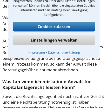
Selbstständige oder Freiberufler gilt diese
eingesetzten Cookies zu. Über den Button "Einstellungen
verwalten" können Sie sich über die eingesetzten Cookies
Beschränkung nicht.
informieren und den Umfang Ihrer Einwilligung
konfigurieren.
Wichtig daher: Klären Sie die Kostenfrage mit Ihrem
Anwalt aus Meißen schon zu Beginn der ersten
Cookies zulassen
Beratung.
Einstellungen verwalten
Außerdem gut zu wissen: Gemäß § 34 Absatz 2 RVG
wird die Beratungsgebühr auf weitere Tätigkeiten des
⁃
Rechtsanwalts angerechnet. Sollte es also
Impressum
Datenschutzerklärung
beispielsweise aufgrund des Beratungsgesprächs zu
einem Prozess kommen, so kann der Anwalt diese
Beratungsgebühr nicht mehr abrechnen.
Was tun wenn ich mir keinen Anwalt für
Kapitalanlagerecht leisten kann?
Soweit die Rechtsangelegenheit noch nicht vor Gericht
und eine Rechtsberatung notwendig ist, haben
Personen mit geringem Einkommen (Maßstab ist hier