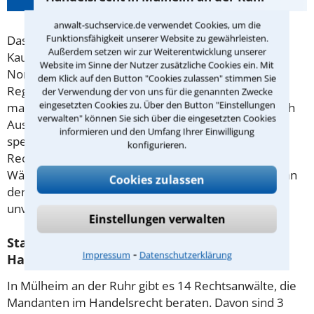
anwalt-suchservice.de verwendet Cookies, um die
Funktionsfähigkeit unserer Website zu gewährleisten.
Das
Handelsrecht
reicht vom kleinen
Außerdem setzen wir zur Weiterentwicklung unserer
Kaufmannsladen bis zu einer großen Reederei in
Website im Sinne der Nutzer zusätzliche Cookies ein. Mit
Norddeutschland. Grundsätzlich gelten viele
dem Klick auf den Button "Cookies zulassen" stimmen Sie
Regelungen im Handelsrecht für alle Kaufleute. Für
der Verwendung der von uns für die genannten Zwecke
eingesetzten Cookies zu. Über den Button "Einstellungen
manche Branchen oder Firmengrößen gibt es jedoch
verwalten" können Sie sich über die eingesetzten Cookies
Ausnahmen. Ein im Handelsrecht auf Ihren Bereich
informieren und den Umfang Ihrer Einwilligung
spezialisierter Anwalt kann Ihnen bei Ihrem
konfigurieren.
Rechtsproblem kompetent und konsequent helfen.
Wählen Sie einen Anwalt Handelsrecht in Mülheim an
Cookies zulassen
der Ruhr aus und kontaktieren Sie diesen
unverbindlich.
Einstellungen verwalten
Statistische Daten zu Anwälten für
⁃
Impressum
Datenschutzerklärung
Handelsrecht in Mülheim an der Ruhr
In Mülheim an der Ruhr gibt es 14 Rechtsanwälte, die
Mandanten im Handelsrecht beraten. Davon sind 3