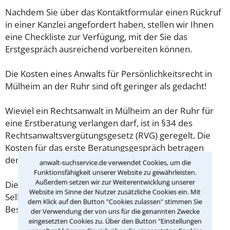
Nachdem Sie über das Kontaktformular einen Rückruf
in einer Kanzlei angefordert haben, stellen wir Ihnen
eine Checkliste zur Verfügung, mit der Sie das
Erstgespräch ausreichend vorbereiten können.
Die Kosten eines Anwalts für Persönlichkeitsrecht in
Mülheim an der Ruhr sind oft geringer als gedacht!
Wieviel ein Rechtsanwalt in Mülheim an der Ruhr für
eine Erstberatung verlangen darf, ist in §34 des
Rechtsanwaltsvergütungsgesetz (RVG) geregelt. Die
Kosten für das erste Beratungsgespräch betragen
demnach maximal 190,00 € zzgl. MwSt.
anwalt-suchservice.de verwendet Cookies, um die
Funktionsfähigkeit unserer Website zu gewährleisten.
Außerdem setzen wir zur Weiterentwicklung unserer
Diese Regelung gilt jedoch nur für Verbraucher. Für
Website im Sinne der Nutzer zusätzliche Cookies ein. Mit
Selbstständige oder Freiberufler gilt diese
dem Klick auf den Button "Cookies zulassen" stimmen Sie
Beschränkung nicht.
der Verwendung der von uns für die genannten Zwecke
eingesetzten Cookies zu. Über den Button "Einstellungen