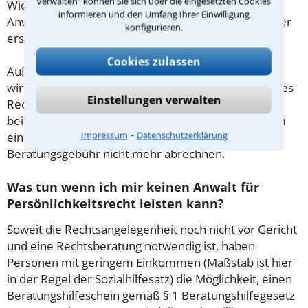
verwalten" können Sie sich über die eingesetzten Cookies
Wichtig daher: Klären Sie die Kostenfrage mit Ihrem
informieren und den Umfang Ihrer Einwilligung
Anwalt aus Mülheim an der Ruhr schon zu Beginn der
konfigurieren.
ersten Beratung.
Cookies zulassen
Außerdem gut zu wissen: Gemäß § 34 Absatz 2 RVG
wird die Beratungsgebühr auf weitere Tätigkeiten des
Einstellungen verwalten
Rechtsanwalts angerechnet. Sollte es also
beispielsweise aufgrund des Beratungsgesprächs zu
⁃
Impressum
Datenschutzerklärung
einem Prozess kommen, so kann der Anwalt diese
Beratungsgebühr nicht mehr abrechnen.
Was tun wenn ich mir keinen Anwalt für
Persönlichkeitsrecht leisten kann?
Soweit die Rechtsangelegenheit noch nicht vor Gericht
und eine Rechtsberatung notwendig ist, haben
Personen mit geringem Einkommen (Maßstab ist hier
in der Regel der Sozialhilfesatz) die Möglichkeit, einen
Beratungshilfeschein gemäß § 1 Beratungshilfegesetz