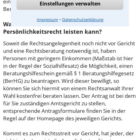
einem Prozess kommen, so kann der Anwalt diese
Einstellungen verwalten
Beratungsgebühr nicht mehr abrechnen.
⁃
Impressum
Datenschutzerklärung
Was tun wenn ich mir keinen Anwalt für
Persönlichkeitsrecht leisten kann?
Soweit die Rechtsangelegenheit noch nicht vor Gericht
und eine Rechtsberatung notwendig ist, haben
Personen mit geringem Einkommen (Maßstab ist hier
in der Regel der Sozialhilfesatz) die Möglichkeit, einen
Beratungshilfeschein gemäß § 1 Beratungshilfegesetz
(BerHG) zu beantragen. Wird dieser bewilligt, so
können Sie sich hiermit von einem Rechtsanwalt Ihrer
Wahl kostenfrei beraten lassen. Der Antrag ist bei dem
für Sie zuständigen Amtsgericht zu stellen,
entsprechende Antragsformulare finden Sie in der
Regel auf der Homepage des jeweiligen Gerichts.
Kommt es zum Rechtsstreit vor Gericht, hat jeder, der