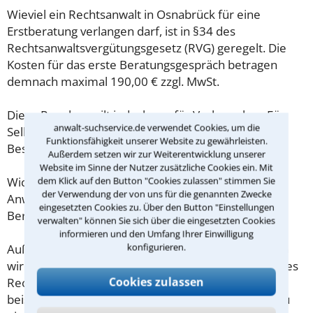
Wieviel ein Rechtsanwalt in Osnabrück für eine
Erstberatung verlangen darf, ist in §34 des
Rechtsanwaltsvergütungsgesetz (RVG) geregelt. Die
Kosten für das erste Beratungsgespräch betragen
demnach maximal 190,00 € zzgl. MwSt.
Diese Regelung gilt jedoch nur für Verbraucher. Für
anwalt-suchservice.de verwendet Cookies, um die
Selbstständige oder Freiberufler gilt diese
Funktionsfähigkeit unserer Website zu gewährleisten.
Beschränkung nicht.
Außerdem setzen wir zur Weiterentwicklung unserer
Website im Sinne der Nutzer zusätzliche Cookies ein. Mit
Wichtig daher: Klären Sie die Kostenfrage mit Ihrem
dem Klick auf den Button "Cookies zulassen" stimmen Sie
der Verwendung der von uns für die genannten Zwecke
Anwalt aus Osnabrück schon zu Beginn der ersten
eingesetzten Cookies zu. Über den Button "Einstellungen
Beratung.
verwalten" können Sie sich über die eingesetzten Cookies
informieren und den Umfang Ihrer Einwilligung
konfigurieren.
Außerdem gut zu wissen: Gemäß § 34 Absatz 2 RVG
wird die Beratungsgebühr auf weitere Tätigkeiten des
Cookies zulassen
Rechtsanwalts angerechnet. Sollte es also
beispielsweise aufgrund des Beratungsgesprächs zu