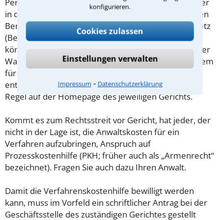
Personen mit geringem Einkommen (Maßstab ist hier
konfigurieren.
in der Regel der Sozialhilfesatz) die Möglichkeit, einen
Beratungshilfeschein gemäß § 1 Beratungshilfegesetz
Cookies zulassen
(BerHG) zu beantragen. Wird dieser bewilligt, so
können Sie sich hiermit von einem Rechtsanwalt Ihrer
Einstellungen verwalten
Wahl kostenfrei beraten lassen. Der Antrag ist bei dem
für Sie zuständigen Amtsgericht zu stellen,
⁃
entsprechende Antragsformulare finden Sie in der
Impressum
Datenschutzerklärung
Regel auf der Homepage des jeweiligen Gerichts.
Kommt es zum Rechtsstreit vor Gericht, hat jeder, der
nicht in der Lage ist, die Anwaltskosten für ein
Verfahren aufzubringen, Anspruch auf
Prozesskostenhilfe (PKH; früher auch als „Armenrecht“
bezeichnet). Fragen Sie auch dazu Ihren Anwalt.
Damit die Verfahrenskostenhilfe bewilligt werden
kann, muss im Vorfeld ein schriftlicher Antrag bei der
Geschäftsstelle des zuständigen Gerichtes gestellt