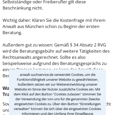
Selbstständige oder Freiberufler gilt diese
Beschränkung nicht.
Wichtig daher: Klären Sie die Kostenfrage mit Ihrem
Anwalt aus München schon zu Beginn der ersten
Beratung.
Außerdem gut zu wissen: Gemäß § 34 Absatz 2 RVG
wird die Beratungsgebühr auf weitere Tätigkeiten des
Rechtsanwalts angerechnet. Sollte es also
beispielsweise aufgrund des Beratungsgesprächs zu
einem Prozess kommen, so kann der Anwalt diese
anwalt-suchservice.de verwendet Cookies, um die
Beratungsgebühr nicht mehr abrechnen.
Funktionsfähigkeit unserer Website zu gewährleisten.
Außerdem setzen wir zur Weiterentwicklung unserer
Was tun wenn ich mir keinen Anwalt für
Website im Sinne der Nutzer zusätzliche Cookies ein. Mit
Transportrecht leisten kann?
dem Klick auf den Button "Cookies zulassen" stimmen Sie
der Verwendung der von uns für die genannten Zwecke
Soweit die Rechtsangelegenheit noch nicht vor Gericht
eingesetzten Cookies zu. Über den Button "Einstellungen
verwalten" können Sie sich über die eingesetzten Cookies
und eine Rechtsberatung notwendig ist, haben
informieren und den Umfang Ihrer Einwilligung