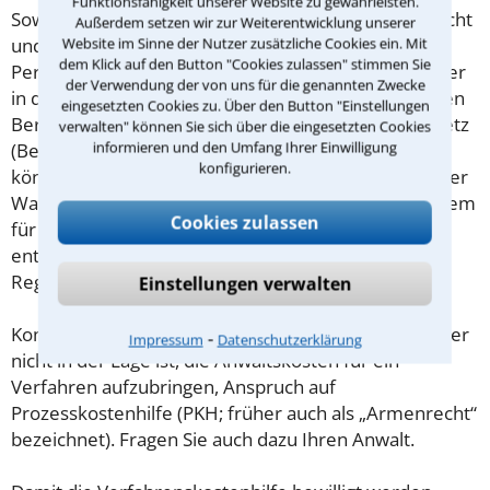
Funktionsfähigkeit unserer Website zu gewährleisten.
Soweit die Rechtsangelegenheit noch nicht vor Gericht
Außerdem setzen wir zur Weiterentwicklung unserer
und eine Rechtsberatung notwendig ist, haben
Website im Sinne der Nutzer zusätzliche Cookies ein. Mit
dem Klick auf den Button "Cookies zulassen" stimmen Sie
Personen mit geringem Einkommen (Maßstab ist hier
der Verwendung der von uns für die genannten Zwecke
in der Regel der Sozialhilfesatz) die Möglichkeit, einen
eingesetzten Cookies zu. Über den Button "Einstellungen
Beratungshilfeschein gemäß § 1 Beratungshilfegesetz
verwalten" können Sie sich über die eingesetzten Cookies
informieren und den Umfang Ihrer Einwilligung
(BerHG) zu beantragen. Wird dieser bewilligt, so
konfigurieren.
können Sie sich hiermit von einem Rechtsanwalt Ihrer
Wahl kostenfrei beraten lassen. Der Antrag ist bei dem
Cookies zulassen
für Sie zuständigen Amtsgericht zu stellen,
entsprechende Antragsformulare finden Sie in der
Regel auf der Homepage des jeweiligen Gerichts.
Einstellungen verwalten
Kommt es zum Rechtsstreit vor Gericht, hat jeder, der
⁃
Impressum
Datenschutzerklärung
nicht in der Lage ist, die Anwaltskosten für ein
Verfahren aufzubringen, Anspruch auf
Prozesskostenhilfe (PKH; früher auch als „Armenrecht“
bezeichnet). Fragen Sie auch dazu Ihren Anwalt.