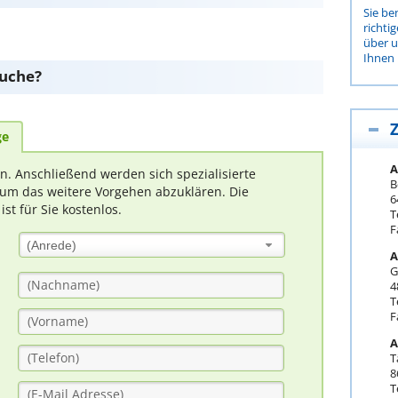
Sie be
richti
über 
Ihnen 
suche?
Z
ge
A
rn. Anschließend werden sich spezialisierte
B
um das weitere Vorgehen abzuklären. Die
6
t für Sie kostenlos.
T
F
(Anrede)
A
G
4
T
F
A
T
8
T