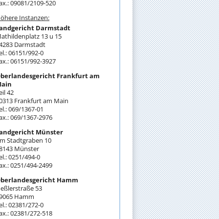
ax.: 09081/2109-520
öhere Instanzen:
andgericht Darmstadt
athildenplatz 13 u 15
4283 Darmstadt
el.: 06151/992-0
ax.: 06151/992-3927
berlandesgericht Frankfurt am
ain
eil 42
0313 Frankfurt am Main
el.: 069/1367-01
ax.: 069/1367-2976
andgericht Münster
m Stadtgraben 10
8143 Münster
el.: 0251/494-0
ax.: 0251/494-2499
berlandesgericht Hamm
eßlerstraße 53
9065 Hamm
el.: 02381/272-0
ax.: 02381/272-518