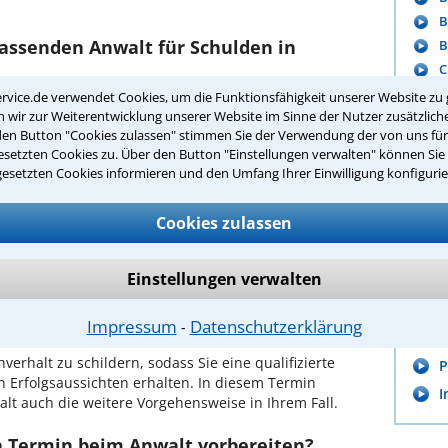
B
passenden Anwalt für Schulden in
B
C
D
rvice.de verwendet Cookies, um die Funktionsfähigkeit unserer Website zu 
in Ihrer Umgebung auswählen
wir zur Weiterentwicklung unserer Website im Sinne der Nutzer zusätzliche
den Button "Cookies zulassen" stimmen Sie der Verwendung der von uns fü
m
r Kanzlei in Münster einen Beratungstermin
setzten Cookies zu. Über den Button "Einstellungen verwalten" können Sie 
gesetzten Cookies informieren und den Umfang Ihrer Einwilligung konfigurie
ch zurückrufen
Tool
Cookies zulassen
ünster ist es, über unser Kontaktformular einen
I
obieren Sie es gleich aus.
Einstellungen verwalten
A
ichen Erstgespräch in Münster?
P
Impressum
Datenschutzerklärung
⁃
G
Ihrem Rechtsanwalt für Schulden in Münster haben
verhalt zu schildern, sodass Sie eine qualifizierte
P
n Erfolgsaussichten erhalten. In diesem Termin
I
lt auch die weitere Vorgehensweise in Ihrem Fall.
en Termin beim Anwalt vorbereiten?