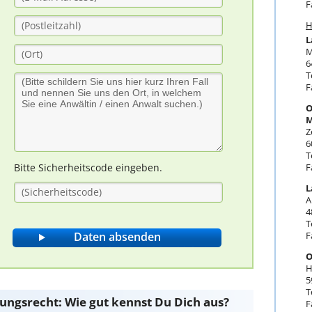
F
H
L
M
6
T
F
O
M
Z
6
T
F
Bitte Sicherheitscode eingeben.
L
A
4
T
F
O
H
5
T
ungsrecht: Wie gut kennst Du Dich aus?
F