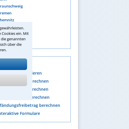
raunschweig
remen
hemnitz
ortmund
gewährleisten.
 Cookies ein. Mit
r die genannten
ehr anzeigen
sich über die
ren.
s
mpressum generieren
nwaltskosten berechnen
rozesskosten berechnen
erichtskosten berechnen
fändungsfreibetrag berechnen
nteraktive Formulare