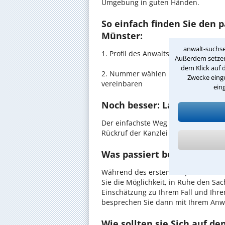
Umgebung in guten Händen.
So einfach finden Sie den 
Münster:
anwalt-suchse
1. Profil des Anwalts für Schulden 
Außerdem setzen 
dem Klick auf 
2. Nummer wählen und direkt mit de
Zwecke einge
vereinbaren
ein
Noch besser: Lassen Sie si
Der einfachste Weg zum Anwalt in M
Rückruf der Kanzlei anzufordern - pr
Was passiert beim anwaltl
Während des ersten Gesprächs mit 
Sie die Möglichkeit, in Ruhe den Sach
Einschätzung zu Ihrem Fall und Ihre
besprechen Sie dann mit Ihrem Anwa
Wie sollten sie Sich auf d