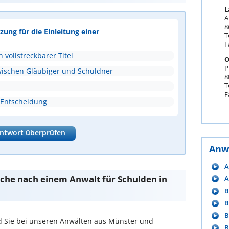
L
A
8
zung für die Einleitung einer
T
F
n vollstreckbarer Titel
O
P
wischen Gläubiger und Schuldner
8
T
F
 Entscheidung
ntwort überprüfen
Anw
A
Suche nach einem Anwalt für Schulden in
A
B
B
B
d Sie bei unseren Anwälten aus Münster und
B