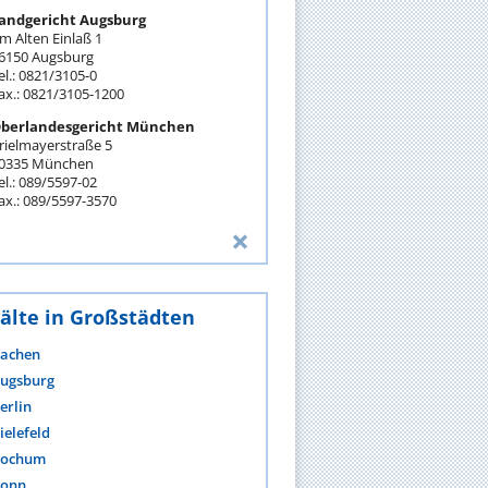
andgericht Augsburg
m Alten Einlaß 1
6150 Augsburg
el.: 0821/3105-0
ax.: 0821/3105-1200
berlandesgericht München
rielmayerstraße 5
0335 München
el.: 089/5597-02
ax.: 089/5597-3570
älte in Großstädten
achen
ugsburg
erlin
ielefeld
ochum
onn