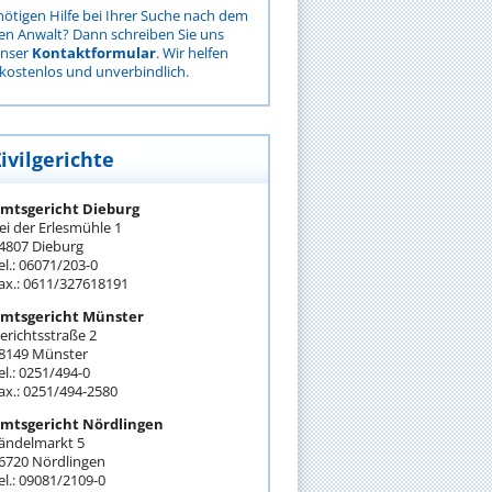
nötigen Hilfe bei Ihrer Suche nach dem
gen Anwalt? Dann schreiben Sie uns
unser
Kontaktformular
. Wir helfen
kostenlos und unverbindlich.
ivilgerichte
mtsgericht Dieburg
ei der Erlesmühle 1
4807 Dieburg
el.: 06071/203-0
ax.: 0611/327618191
mtsgericht Münster
erichtsstraße 2
8149 Münster
el.: 0251/494-0
ax.: 0251/494-2580
mtsgericht Nördlingen
ändelmarkt 5
6720 Nördlingen
el.: 09081/2109-0