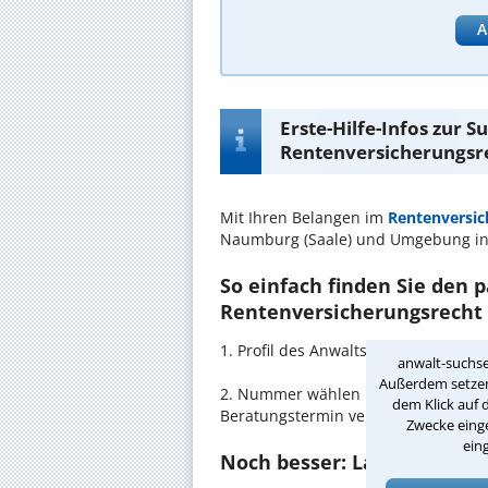
A
Erste-Hilfe-Infos zur 
Rentenversicherungsre
Mit Ihren Belangen im
Rentenversic
Naumburg (Saale) und Umgebung in
So einfach finden Sie den 
Rentenversicherungsrecht 
1. Profil des Anwalts für Rentenve
anwalt-suchse
Außerdem setzen 
2. Nummer wählen und direkt mit de
dem Klick auf 
Beratungstermin vereinbaren
Zwecke einge
ein
Noch besser: Lassen Sie si