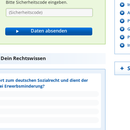
Bitte Sicherheitscode eingeben.
I
A
P
G
P
I
e Dein Rechtswissen
ört zum deutschen Sozialrecht und dient der
bei Erwerbsminderung?