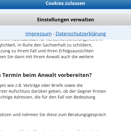
Cookies zulassen
aumburg (Saale) ist es, über unser Kontaktformular
n - probieren Sie es gleich aus.
Einstellungen verwalten
ichen Erstgespräch in Naumburg
Impressum
Datenschutzerklärung
⁃
hrem Rechtsanwalt für Rentenversicherungsrecht in
ichkeit, in Ruhe den Sachverhalt zu schildern,
ätzung zu Ihrem Fall und Ihren Erfolgsaussichten
hen Sie dann mit Ihrem Anwalt auch die weitere
en Termin beim Anwalt vorbereiten?
en wie z.B. Verträge oder Briefe sowie die
nter Aufschluss darüber geben, ob der Gegner Fristen
ichtige Adressen, die für den Fall von Bedeutung
 Notizen und nehmen Sie diese zum Beratungsgespräch