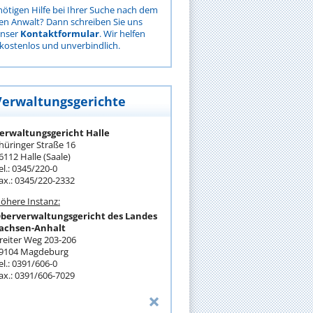
nötigen Hilfe bei Ihrer Suche nach dem
gen Anwalt? Dann schreiben Sie uns
unser
Kontaktformular
. Wir helfen
kostenlos und unverbindlich.
Verwaltungsgerichte
erwaltungsgericht Halle
hüringer Straße 16
6112 Halle (Saale)
el.: 0345/220-0
ax.: 0345/220-2332
öhere Instanz:
berverwaltungsgericht des Landes
achsen-Anhalt
reiter Weg 203-206
9104 Magdeburg
el.: 0391/606-0
ax.: 0391/606-7029