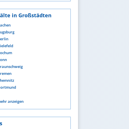
älte in Großstädten
achen
ugsburg
erlin
ielefeld
ochum
onn
raunschweig
remen
hemnitz
ortmund
ehr anzeigen
s