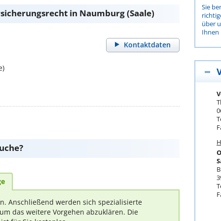
Sie be
sicherungsrecht in Naumburg (Saale)
richti
über 
Ihnen 
Kontaktdaten
e)
V
T
0
T
F
H
suche?
O
S
B
3
ge
T
F
rn. Anschließend werden sich spezialisierte
um das weitere Vorgehen abzuklären. Die