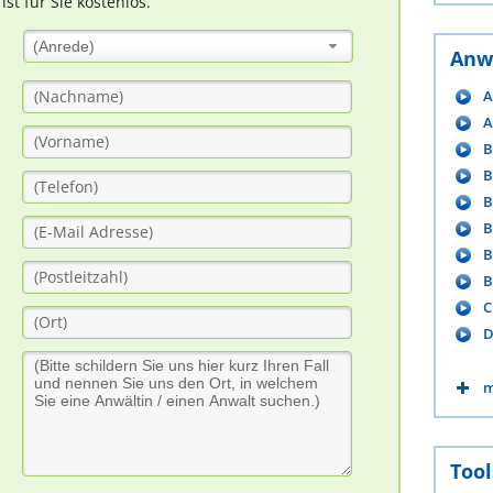
t für Sie kostenlos.
(Anrede)
Anw
A
A
B
B
B
B
B
B
C
D
m
Tool