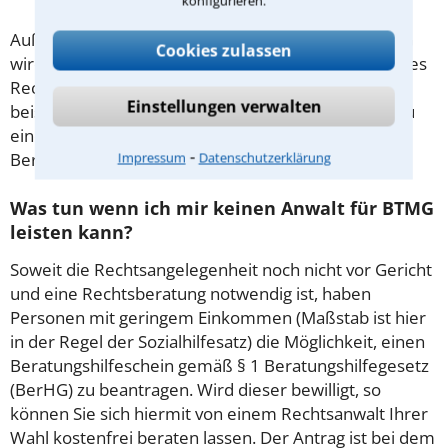
konfigurieren.
Außerdem gut zu wissen: Gemäß § 34 Absatz 2 RVG
Cookies zulassen
wird die Beratungsgebühr auf weitere Tätigkeiten des
Rechtsanwalts angerechnet. Sollte es also
Einstellungen verwalten
beispielsweise aufgrund des Beratungsgesprächs zu
einem Prozess kommen, so kann der Anwalt diese
⁃
Beratungsgebühr nicht mehr abrechnen.
Impressum
Datenschutzerklärung
Was tun wenn ich mir keinen Anwalt für BTMG
leisten kann?
Soweit die Rechtsangelegenheit noch nicht vor Gericht
und eine Rechtsberatung notwendig ist, haben
Personen mit geringem Einkommen (Maßstab ist hier
in der Regel der Sozialhilfesatz) die Möglichkeit, einen
Beratungshilfeschein gemäß § 1 Beratungshilfegesetz
(BerHG) zu beantragen. Wird dieser bewilligt, so
können Sie sich hiermit von einem Rechtsanwalt Ihrer
Wahl kostenfrei beraten lassen. Der Antrag ist bei dem