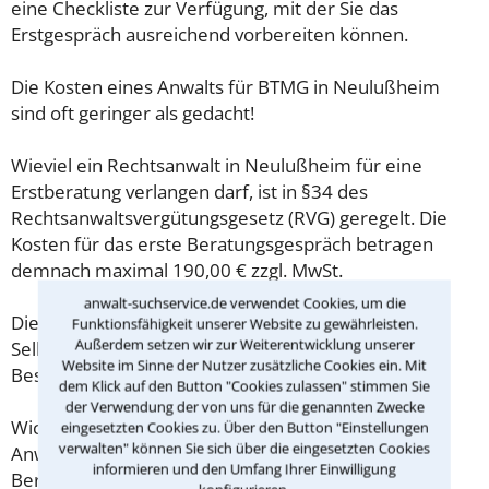
eine Checkliste zur Verfügung, mit der Sie das
Erstgespräch ausreichend vorbereiten können.
Die Kosten eines Anwalts für BTMG in Neulußheim
sind oft geringer als gedacht!
Wieviel ein Rechtsanwalt in Neulußheim für eine
Erstberatung verlangen darf, ist in §34 des
Rechtsanwaltsvergütungsgesetz (RVG) geregelt. Die
Kosten für das erste Beratungsgespräch betragen
demnach maximal 190,00 € zzgl. MwSt.
anwalt-suchservice.de verwendet Cookies, um die
Diese Regelung gilt jedoch nur für Verbraucher. Für
Funktionsfähigkeit unserer Website zu gewährleisten.
Außerdem setzen wir zur Weiterentwicklung unserer
Selbstständige oder Freiberufler gilt diese
Website im Sinne der Nutzer zusätzliche Cookies ein. Mit
Beschränkung nicht.
dem Klick auf den Button "Cookies zulassen" stimmen Sie
der Verwendung der von uns für die genannten Zwecke
Wichtig daher: Klären Sie die Kostenfrage mit Ihrem
eingesetzten Cookies zu. Über den Button "Einstellungen
verwalten" können Sie sich über die eingesetzten Cookies
Anwalt aus Neulußheim schon zu Beginn der ersten
informieren und den Umfang Ihrer Einwilligung
Beratung.