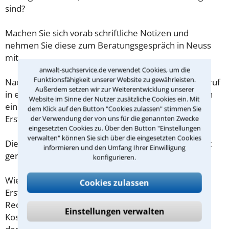
sind?
Machen Sie sich vorab schriftliche Notizen und
nehmen Sie diese zum Beratungsgespräch in Neuss
mit.
anwalt-suchservice.de verwendet Cookies, um die
Funktionsfähigkeit unserer Website zu gewährleisten.
Nachdem Sie über das Kontaktformular einen Rückruf
Außerdem setzen wir zur Weiterentwicklung unserer
in einer Kanzlei angefordert haben, stellen wir Ihnen
Website im Sinne der Nutzer zusätzliche Cookies ein. Mit
eine Checkliste zur Verfügung, mit der Sie das
dem Klick auf den Button "Cookies zulassen" stimmen Sie
Erstgespräch ausreichend vorbereiten können.
der Verwendung der von uns für die genannten Zwecke
eingesetzten Cookies zu. Über den Button "Einstellungen
verwalten" können Sie sich über die eingesetzten Cookies
Die Kosten eines Anwalts für Unfall in Neuss sind oft
informieren und den Umfang Ihrer Einwilligung
geringer als gedacht!
konfigurieren.
Wieviel ein Rechtsanwalt in Neuss für eine
Cookies zulassen
Erstberatung verlangen darf, ist in §34 des
Rechtsanwaltsvergütungsgesetz (RVG) geregelt. Die
Einstellungen verwalten
Kosten für das erste Beratungsgespräch betragen