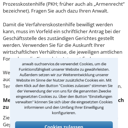
Prozesskostenhilfe (PKH; früher auch als „Armenrecht“
bezeichnet). Fragen Sie auch dazu Ihren Anwalt.
Damit die Verfahrenskostenhilfe bewilligt werden
kann, muss im Vorfeld ein schriftlicher Antrag bei der
Geschäftsstelle des zuständigen Gerichtes gestellt
werden. Verwenden Sie für die Auskunft Ihrer
wirtschaftlichen Verhältnisse, die jeweiligen amtlichen
Formulare, die Sie auch im Internet finden.
anwalt-suchservice.de verwendet Cookies, um die
Funktionsfähigkeit unserer Website zu gewährleisten.
Weitere Fragen zur Prozesskostenhilfe können Sie
Außerdem setzen wir zur Weiterentwicklung unserer
auch der jeweiligen Kanzlei in Neustadt bei der
Website im Sinne der Nutzer zusätzliche Cookies ein. Mit
Terminvereinbarung bzw. im ersten Gespräch stellen.
dem Klick auf den Button "Cookies zulassen" stimmen Sie
der Verwendung der von uns für die genannten Zwecke
eingesetzten Cookies zu. Über den Button "Einstellungen
Mediation in Neustadt – Vertragen statt gleich
verwalten" können Sie sich über die eingesetzten Cookies
zu Klagen!
informieren und den Umfang Ihrer Einwilligung
konfigurieren.
Ziel der Mediation ist es Konflikte im Dialog mit dem
Gegner zu lösen, statt die Gerichte zu bemühen. Ein
Cookies zulassen