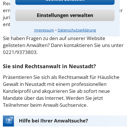
Rechtsanwalt als Streitschlichter in Neustadt
ermöglicht es Ihnen und ihrem Konfliktpartner, unter
Einstellungen verwalten
juristischer Leitung einvernehmliche Lösungen zu
entwickeln.
⁃
Impressum
Datenschutzerklärung
Sie haben Fragen zu den auf unserer Website
gelisteten Anwälten? Dann kontaktieren Sie uns unter
0221/9373803.
Sie sind Rechtsanwalt in Neustadt?
Präsentieren Sie sich als Rechtsanwalt für Häusliche
Gewalt in Neustadt mit einem professionellen
Kanzleiprofil und akquirieren Sie ab sofort neue
Mandate über das Internet. Werden Sie jetzt
Teilnehmer beim Anwalt-Suchservice.
Hilfe bei Ihrer Anwaltsuche?