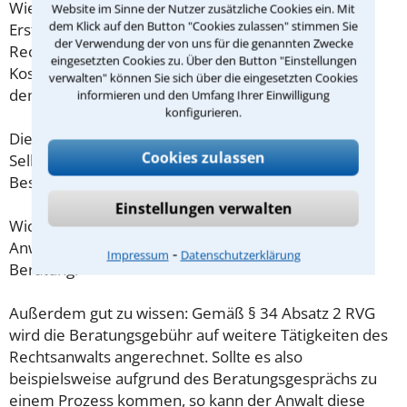
Wieviel ein Rechtsanwalt in Saarbrücken für eine
Website im Sinne der Nutzer zusätzliche Cookies ein. Mit
dem Klick auf den Button "Cookies zulassen" stimmen Sie
Erstberatung verlangen darf, ist in §34 des
der Verwendung der von uns für die genannten Zwecke
Rechtsanwaltsvergütungsgesetz (RVG) geregelt. Die
eingesetzten Cookies zu. Über den Button "Einstellungen
Kosten für das erste Beratungsgespräch betragen
verwalten" können Sie sich über die eingesetzten Cookies
demnach maximal 190,00 € zzgl. MwSt.
informieren und den Umfang Ihrer Einwilligung
konfigurieren.
Diese Regelung gilt jedoch nur für Verbraucher. Für
Cookies zulassen
Selbstständige oder Freiberufler gilt diese
Beschränkung nicht.
Einstellungen verwalten
Wichtig daher: Klären Sie die Kostenfrage mit Ihrem
Anwalt aus Saarbrücken schon zu Beginn der ersten
⁃
Impressum
Datenschutzerklärung
Beratung.
Außerdem gut zu wissen: Gemäß § 34 Absatz 2 RVG
wird die Beratungsgebühr auf weitere Tätigkeiten des
Rechtsanwalts angerechnet. Sollte es also
beispielsweise aufgrund des Beratungsgesprächs zu
einem Prozess kommen, so kann der Anwalt diese