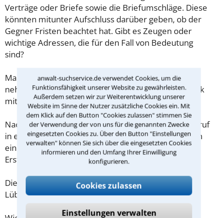
Verträge oder Briefe sowie die Briefumschläge. Diese
könnten mitunter Aufschluss darüber geben, ob der
Gegner Fristen beachtet hat. Gibt es Zeugen oder
wichtige Adressen, die für den Fall von Bedeutung
sind?
Machen Sie sich vorab schriftliche Notizen und
anwalt-suchservice.de verwendet Cookies, um die
Funktionsfähigkeit unserer Website zu gewährleisten.
nehmen Sie diese zum Beratungsgespräch in Lübeck
Außerdem setzen wir zur Weiterentwicklung unserer
mit.
Website im Sinne der Nutzer zusätzliche Cookies ein. Mit
dem Klick auf den Button "Cookies zulassen" stimmen Sie
Nachdem Sie über das Kontaktformular einen Rückruf
der Verwendung der von uns für die genannten Zwecke
eingesetzten Cookies zu. Über den Button "Einstellungen
in einer Kanzlei angefordert haben, stellen wir Ihnen
verwalten" können Sie sich über die eingesetzten Cookies
eine Checkliste zur Verfügung, mit der Sie das
informieren und den Umfang Ihrer Einwilligung
Erstgespräch ausreichend vorbereiten können.
konfigurieren.
Die Kosten eines Anwalts für Häusliche Gewalt in
Cookies zulassen
Lübeck sind oft geringer als gedacht!
Einstellungen verwalten
Wieviel ein Rechtsanwalt in Lübeck für eine