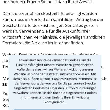
bezeichnet). Fragen Sie auch dazu Ihren Anwalt.
Damit die Verfahrenskostenhilfe bewilligt werden
kann, muss im Vorfeld ein schriftlicher Antrag bei der
Geschäftsstelle des zuständigen Gerichtes gestellt
werden. Verwenden Sie für die Auskunft Ihrer
wirtschaftlichen Verhältnisse, die jeweiligen amtlichen
Formulare, die Sie auch im Internet finden.
Weitere Fragen zur Prozesskostenhilfe können Sie
auch der jeweiligen Kanzlei in Neustadt bei der
anwalt-suchservice.de verwendet Cookies, um die
Funktionsfähigkeit unserer Website zu gewährleisten.
Terminvereinbarung bzw. im ersten Gespräch stellen.
Außerdem setzen wir zur Weiterentwicklung unserer
Website im Sinne der Nutzer zusätzliche Cookies ein. Mit
Mediation in Neustadt – Vertragen statt gleich
dem Klick auf den Button "Cookies zulassen" stimmen Sie
der Verwendung der von uns für die genannten Zwecke
zu Klagen!
eingesetzten Cookies zu. Über den Button "Einstellungen
verwalten" können Sie sich über die eingesetzten Cookies
Ziel der Mediation ist es Konflikte im Dialog mit dem
informieren und den Umfang Ihrer Einwilligung
Gegner zu lösen, statt die Gerichte zu bemühen. Ein
konfigurieren.
Rechtsanwalt als Streitschlichter in Neustadt