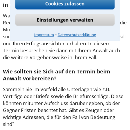
Cookies zulassen
in Oberhausen?
Während des ersten Gesprächs mit Ihrem
Einstellungen verwalten
Rechtsanwalt für Revision in Oberhausen haben Sie die
Möglichkeit, in Ruhe den Sachverhalt zu schildern,
⁃
Impressum
Datenschutzerklärung
sodass Sie eine qualifizierte Einschätzung zu Ihrem Fall
und Ihren Erfolgsaussichten erhalten. In diesem
Termin besprechen Sie dann mit Ihrem Anwalt auch
die weitere Vorgehensweise in Ihrem Fall.
Wie sollten sie Sich auf den Termin beim
Anwalt vorbereiten?
Sammeln Sie im Vorfeld alle Unterlagen wie z.B.
Verträge oder Briefe sowie die Briefumschläge. Diese
könnten mitunter Aufschluss darüber geben, ob der
Gegner Fristen beachtet hat. Gibt es Zeugen oder
wichtige Adressen, die für den Fall von Bedeutung
sind?