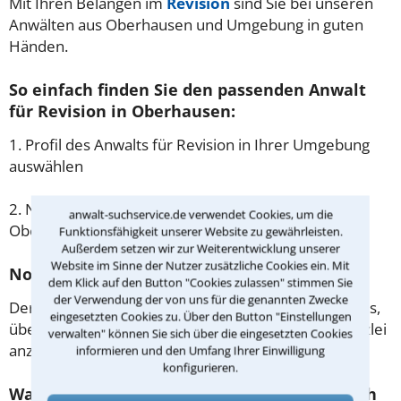
Mit Ihren Belangen im
Revision
sind Sie bei unseren
Anwälten aus Oberhausen und Umgebung in guten
Händen.
So einfach finden Sie den passenden Anwalt
für Revision in Oberhausen:
1. Profil des Anwalts für Revision in Ihrer Umgebung
auswählen
2. Nummer wählen und direkt mit der Kanzlei in
anwalt-suchservice.de verwendet Cookies, um die
Oberhausen einen Beratungstermin vereinbaren
Funktionsfähigkeit unserer Website zu gewährleisten.
Außerdem setzen wir zur Weiterentwicklung unserer
Website im Sinne der Nutzer zusätzliche Cookies ein. Mit
Noch besser: Lassen Sie sich zurückrufen
dem Klick auf den Button "Cookies zulassen" stimmen Sie
der Verwendung der von uns für die genannten Zwecke
Der einfachste Weg zum Anwalt in Oberhausen ist es,
eingesetzten Cookies zu. Über den Button "Einstellungen
über unser Kontaktformular einen Rückruf der Kanzlei
verwalten" können Sie sich über die eingesetzten Cookies
anzufordern - probieren Sie es gleich aus.
informieren und den Umfang Ihrer Einwilligung
konfigurieren.
Was passiert beim anwaltlichen Erstgespräch