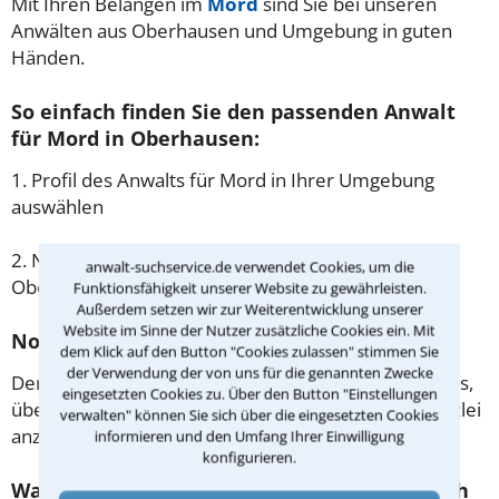
Mit Ihren Belangen im
Mord
sind Sie bei unseren
Anwälten aus Oberhausen und Umgebung in guten
Händen.
So einfach finden Sie den passenden Anwalt
für Mord in Oberhausen:
1. Profil des Anwalts für Mord in Ihrer Umgebung
auswählen
2. Nummer wählen und direkt mit der Kanzlei in
anwalt-suchservice.de verwendet Cookies, um die
Oberhausen einen Beratungstermin vereinbaren
Funktionsfähigkeit unserer Website zu gewährleisten.
Außerdem setzen wir zur Weiterentwicklung unserer
Website im Sinne der Nutzer zusätzliche Cookies ein. Mit
Noch besser: Lassen Sie sich zurückrufen
dem Klick auf den Button "Cookies zulassen" stimmen Sie
der Verwendung der von uns für die genannten Zwecke
Der einfachste Weg zum Anwalt in Oberhausen ist es,
eingesetzten Cookies zu. Über den Button "Einstellungen
über unser Kontaktformular einen Rückruf der Kanzlei
verwalten" können Sie sich über die eingesetzten Cookies
anzufordern - probieren Sie es gleich aus.
informieren und den Umfang Ihrer Einwilligung
konfigurieren.
Was passiert beim anwaltlichen Erstgespräch