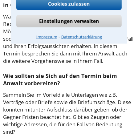
Cookies zulassen
in Oberhausen?
Während des ersten Gesprächs mit Ihrem
Einstellungen verwalten
Rechtsanwalt für Mord in Oberhausen haben Sie die
Möglichkeit, in Ruhe den Sachverhalt zu schildern,
⁃
Impressum
Datenschutzerklärung
sodass Sie eine qualifizierte Einschätzung zu Ihrem Fall
und Ihren Erfolgsaussichten erhalten. In diesem
Termin besprechen Sie dann mit Ihrem Anwalt auch
die weitere Vorgehensweise in Ihrem Fall.
Wie sollten sie Sich auf den Termin beim
Anwalt vorbereiten?
Sammeln Sie im Vorfeld alle Unterlagen wie z.B.
Verträge oder Briefe sowie die Briefumschläge. Diese
könnten mitunter Aufschluss darüber geben, ob der
Gegner Fristen beachtet hat. Gibt es Zeugen oder
wichtige Adressen, die für den Fall von Bedeutung
sind?