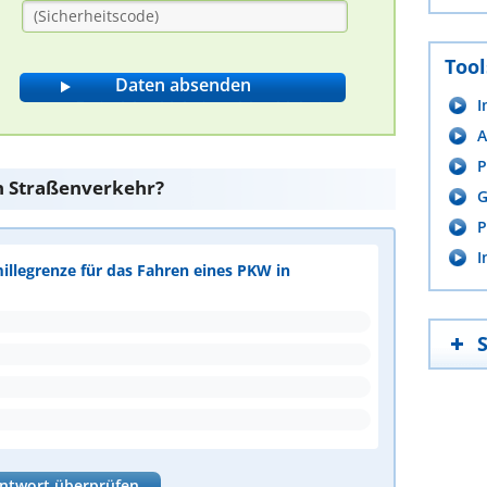
Tool
I
A
P
den Straßenverkehr?
G
P
I
millegrenze für das Fahren eines PKW in
ntwort überprüfen