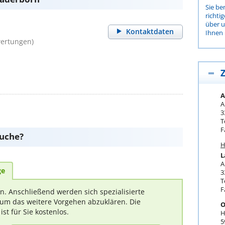
Sie be
richti
über 
Kontaktdaten
Ihnen 
wertungen)
Z
A
A
3
T
F
suche?
H
L
A
ge
3
T
F
rn. Anschließend werden sich spezialisierte
um das weitere Vorgehen abzuklären. Die
O
t für Sie kostenlos.
H
5