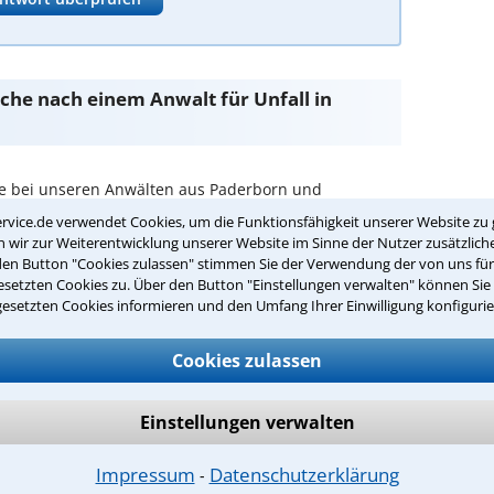
Suche nach einem Anwalt für Unfall in
ie bei unseren Anwälten aus Paderborn und
rvice.de verwendet Cookies, um die Funktionsfähigkeit unserer Website zu 
wir zur Weiterentwicklung unserer Website im Sinne der Nutzer zusätzliche
passenden Anwalt für Unfall in
den Button "Cookies zulassen" stimmen Sie der Verwendung der von uns fü
setzten Cookies zu. Über den Button "Einstellungen verwalten" können Sie 
gesetzten Cookies informieren und den Umfang Ihrer Einwilligung konfigurie
 Ihrer Umgebung auswählen
Cookies zulassen
r Kanzlei in Paderborn einen Beratungstermin
Einstellungen verwalten
ch zurückrufen
Impressum
Datenschutzerklärung
⁃
aderborn ist es, über unser Kontaktformular einen