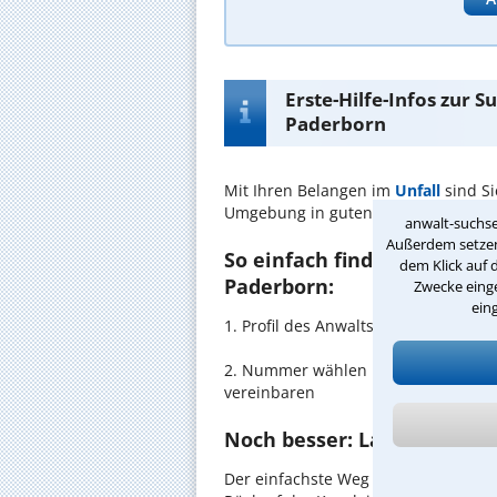
Erste-Hilfe-Infos zur 
Paderborn
Mit Ihren Belangen im
Unfall
sind S
Umgebung in guten Händen.
anwalt-suchse
Außerdem setzen 
So einfach finden Sie den 
dem Klick auf 
Paderborn:
Zwecke einge
ein
1. Profil des Anwalts für Unfall in
2. Nummer wählen und direkt mit de
vereinbaren
Noch besser: Lassen Sie si
Der einfachste Weg zum Anwalt in P