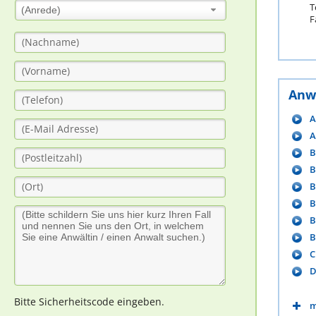
T
(Anrede)
F
Anw
A
A
B
B
B
B
B
B
C
D
Bitte Sicherheitscode eingeben.
m