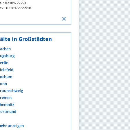
el.: 02381/272-0
ax.: 02381/272-518
älte in Großstädten
achen
ugsburg
erlin
ielefeld
ochum
onn
raunschweig
remen
hemnitz
ortmund
ehr anzeigen