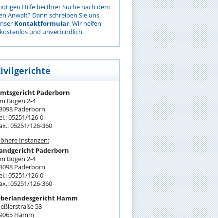
nötigen Hilfe bei Ihrer Suche nach dem
gen Anwalt? Dann schreiben Sie uns
unser
Kontaktformular
. Wir helfen
kostenlos und unverbindlich.
ivilgerichte
mtsgericht Paderborn
m Bogen 2-4
3098 Paderborn
el.: 05251/126-0
ax.: 05251/126-360
öhere Instanzen:
andgericht Paderborn
m Bogen 2-4
3098 Paderborn
el.: 05251/126-0
ax.: 05251/126-360
berlandesgericht Hamm
eßlerstraße 53
9065 Hamm