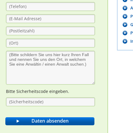
A
P
G
P
I
Bitte Sicherheitscode eingeben.