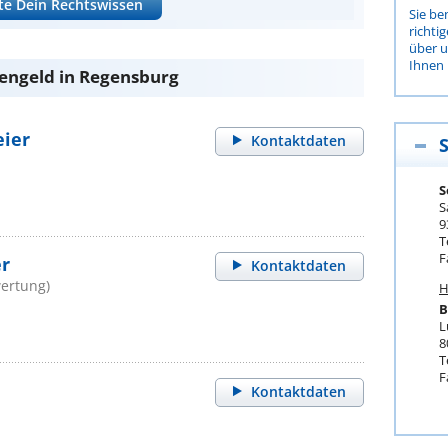
te Dein Rechtswissen
Sie be
richti
über 
Ihnen 
sengeld in Regensburg
eier
Kontaktdaten
S
S
9
T
F
er
Kontaktdaten
ertung)
H
B
L
8
T
F
Kontaktdaten