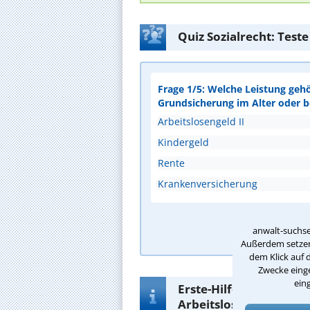
Quiz Sozialrecht: Test
Frage 1/5: Welche Leistung geh
Grundsicherung im Alter oder 
Arbeitslosengeld II
Kindergeld
Rente
Krankenversicherung
A
anwalt-suchse
Außerdem setzen 
dem Klick auf 
Zwecke einge
ein
Erste-Hilfe-Infos zur 
Arbeitslosengeld in R