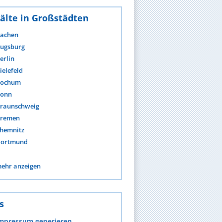
älte in Großstädten
achen
ugsburg
erlin
ielefeld
ochum
onn
raunschweig
remen
hemnitz
ortmund
ehr anzeigen
s
mpressum generieren