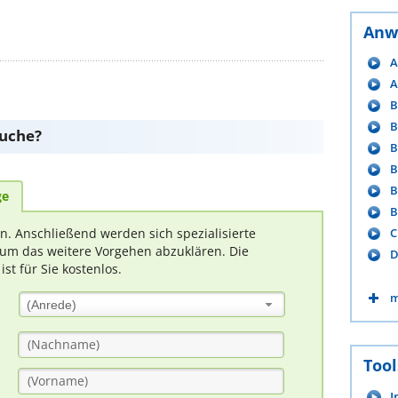
Anw
A
A
B
B
suche?
B
B
B
ge
B
rn. Anschließend werden sich spezialisierte
C
um das weitere Vorgehen abzuklären. Die
D
t für Sie kostenlos.
m
(Anrede)
Tool
I