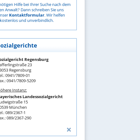
nötigen Hilfe bei Ihrer Suche nach dem
gen Anwalt? Dann schreiben Sie uns
unser
Kontaktformular
. Wir helfen
kostenlos und unverbindlich.
Sozialgerichte
ozialgericht Regensburg
afferlingstraße 23
3053 Regensburg
el.: 0941/7809-01
ax.: 0941/7809-5209
öhere Instanz:
ayerisches Landessozialgericht
udwigstraße 15
0539 München
el.: 089/2367-1
ax.: 089/2367-290