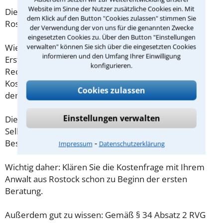
Website im Sinne der Nutzer zusätzliche Cookies ein. Mit
Die Kosten eines Anwalts für Unterhaltszahlung in
dem Klick auf den Button "Cookies zulassen" stimmen Sie
Rostock sind oft geringer als gedacht!
der Verwendung der von uns für die genannten Zwecke
eingesetzten Cookies zu. Über den Button "Einstellungen
verwalten" können Sie sich über die eingesetzten Cookies
Wieviel ein Rechtsanwalt in Rostock für eine
informieren und den Umfang Ihrer Einwilligung
Erstberatung verlangen darf, ist in §34 des
konfigurieren.
Rechtsanwaltsvergütungsgesetz (RVG) geregelt. Die
Kosten für das erste Beratungsgespräch betragen
Cookies zulassen
demnach maximal 190,00 € zzgl. MwSt.
Einstellungen verwalten
Diese Regelung gilt jedoch nur für Verbraucher. Für
Selbstständige oder Freiberufler gilt diese
⁃
Beschränkung nicht.
Impressum
Datenschutzerklärung
Wichtig daher: Klären Sie die Kostenfrage mit Ihrem
Anwalt aus Rostock schon zu Beginn der ersten
Beratung.
Außerdem gut zu wissen: Gemäß § 34 Absatz 2 RVG