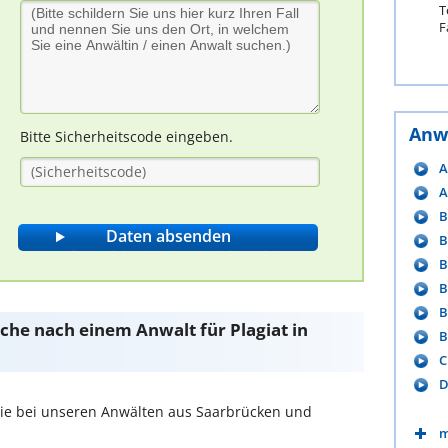
T
F
Anw
Bitte Sicherheitscode eingeben.
A
A
B
B
B
B
B
Suche nach einem Anwalt für Plagiat in
B
C
D
ie bei unseren Anwälten aus Saarbrücken und
m