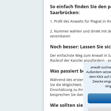
So einfach finden Sie den 
Saarbrücken:
1. Profil des Anwalts für Plagiat i
2. Nummer wählen und direkt mit de
vereinbaren
Noch besser: Lassen Sie si
Der einfachste Weg zum Anwalt in S
Rückruf der Kanzlei anzufordern - pr
anwalt-suchse
Was passiert beim anwaltl
Außerdem setzen 
dem Klick auf 
Während des ersten Gesprächs mit I
Zwecke einge
Sie die Möglichkeit, in Ruhe den Sach
ein
Einschätzung zu Ihrem Fall und Ihre
besprechen Sie dann mit Ihrem Anwa
Wie sollten sie Sich auf d