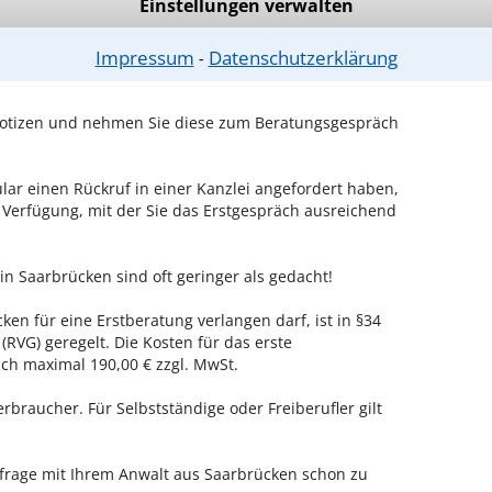
Einstellungen verwalten
en wie z.B. Verträge oder Briefe sowie die
nter Aufschluss darüber geben, ob der Gegner Fristen
Impressum
Datenschutzerklärung
ichtige Adressen, die für den Fall von Bedeutung
⁃
 Notizen und nehmen Sie diese zum Beratungsgespräch
ar einen Rückruf in einer Kanzlei angefordert haben,
r Verfügung, mit der Sie das Erstgespräch ausreichend
 in Saarbrücken sind oft geringer als gedacht!
ken für eine Erstberatung verlangen darf, ist in §34
RVG) geregelt. Die Kosten für das erste
h maximal 190,00 € zzgl. MwSt.
erbraucher. Für Selbstständige oder Freiberufler gilt
nfrage mit Ihrem Anwalt aus Saarbrücken schon zu