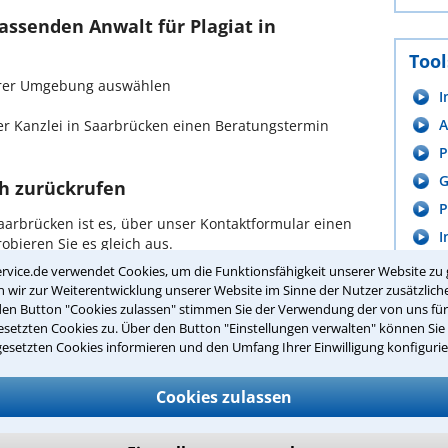
passenden Anwalt für Plagiat in
Tool
n Ihrer Umgebung auswählen
I
A
r Kanzlei in Saarbrücken einen Beratungstermin
P
G
ch zurückrufen
P
aarbrücken ist es, über unser Kontaktformular einen
I
obieren Sie es gleich aus.
rvice.de verwendet Cookies, um die Funktionsfähigkeit unserer Website zu 
ichen Erstgespräch in Saarbrücken?
wir zur Weiterentwicklung unserer Website im Sinne der Nutzer zusätzliche
den Button "Cookies zulassen" stimmen Sie der Verwendung der von uns fü
hrem Rechtsanwalt für Plagiat in Saarbrücken haben
setzten Cookies zu. Über den Button "Einstellungen verwalten" können Sie 
verhalt zu schildern, sodass Sie eine qualifizierte
gesetzten Cookies informieren und den Umfang Ihrer Einwilligung konfigurie
n Erfolgsaussichten erhalten. In diesem Termin
lt auch die weitere Vorgehensweise in Ihrem Fall.
Cookies zulassen
en Termin beim Anwalt vorbereiten?