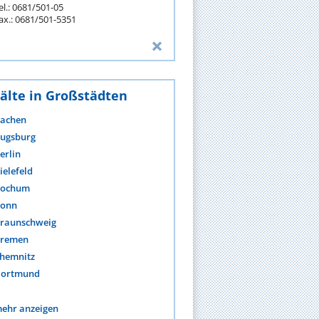
el.: 0681/501-05
ax.: 0681/501-5351
älte in Großstädten
achen
ugsburg
erlin
ielefeld
ochum
onn
raunschweig
remen
hemnitz
ortmund
ehr anzeigen