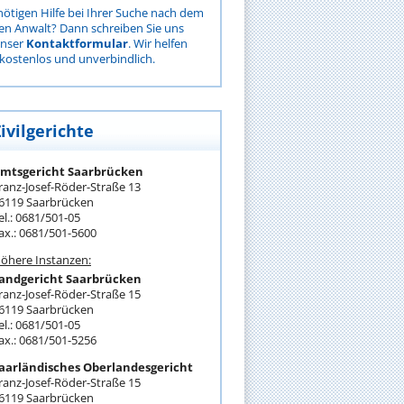
nötigen Hilfe bei Ihrer Suche nach dem
gen Anwalt? Dann schreiben Sie uns
unser
Kontaktformular
. Wir helfen
kostenlos und unverbindlich.
ivilgerichte
mtsgericht Saarbrücken
ranz-Josef-Röder-Straße 13
6119 Saarbrücken
el.: 0681/501-05
ax.: 0681/501-5600
öhere Instanzen:
andgericht Saarbrücken
ranz-Josef-Röder-Straße 15
6119 Saarbrücken
el.: 0681/501-05
ax.: 0681/501-5256
aarländisches Oberlandesgericht
ranz-Josef-Röder-Straße 15
6119 Saarbrücken