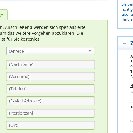
Sie be
richti
über 
ge
Ihnen 
rn. Anschließend werden sich spezialisierte
um das weitere Vorgehen abzuklären. Die
t für Sie kostenlos.
Z
(Anrede)
A
F
6
T
F
H
L
F
6
T
F
S
F
6