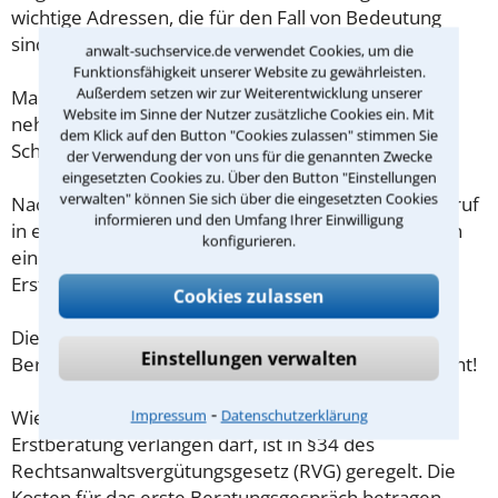
wichtige Adressen, die für den Fall von Bedeutung
sind?
anwalt-suchservice.de verwendet Cookies, um die
Funktionsfähigkeit unserer Website zu gewährleisten.
Außerdem setzen wir zur Weiterentwicklung unserer
Machen Sie sich vorab schriftliche Notizen und
Website im Sinne der Nutzer zusätzliche Cookies ein. Mit
nehmen Sie diese zum Beratungsgespräch in
dem Klick auf den Button "Cookies zulassen" stimmen Sie
Schmallenberg mit.
der Verwendung der von uns für die genannten Zwecke
eingesetzten Cookies zu. Über den Button "Einstellungen
verwalten" können Sie sich über die eingesetzten Cookies
Nachdem Sie über das Kontaktformular einen Rückruf
informieren und den Umfang Ihrer Einwilligung
in einer Kanzlei angefordert haben, stellen wir Ihnen
konfigurieren.
eine Checkliste zur Verfügung, mit der Sie das
Erstgespräch ausreichend vorbereiten können.
Cookies zulassen
Die Kosten eines Anwalts für Berufsrecht der freien
Einstellungen verwalten
Berufe in Schmallenberg sind oft geringer als gedacht!
⁃
Impressum
Datenschutzerklärung
Wieviel ein Rechtsanwalt in Schmallenberg für eine
Erstberatung verlangen darf, ist in §34 des
Rechtsanwaltsvergütungsgesetz (RVG) geregelt. Die
Kosten für das erste Beratungsgespräch betragen