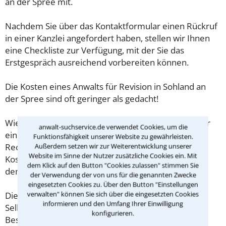
an der Spree mit.
Nachdem Sie über das Kontaktformular einen Rückruf
in einer Kanzlei angefordert haben, stellen wir Ihnen
eine Checkliste zur Verfügung, mit der Sie das
Erstgespräch ausreichend vorbereiten können.
Die Kosten eines Anwalts für Revision in Sohland an
der Spree sind oft geringer als gedacht!
Wieviel ein Rechtsanwalt in Sohland an der Spree für
anwalt-suchservice.de verwendet Cookies, um die
eine Erstberatung verlangen darf, ist in §34 des
Funktionsfähigkeit unserer Website zu gewährleisten.
Rechtsanwaltsvergütungsgesetz (RVG) geregelt. Die
Außerdem setzen wir zur Weiterentwicklung unserer
Website im Sinne der Nutzer zusätzliche Cookies ein. Mit
Kosten für das erste Beratungsgespräch betragen
dem Klick auf den Button "Cookies zulassen" stimmen Sie
demnach maximal 190,00 € zzgl. MwSt.
der Verwendung der von uns für die genannten Zwecke
eingesetzten Cookies zu. Über den Button "Einstellungen
verwalten" können Sie sich über die eingesetzten Cookies
Diese Regelung gilt jedoch nur für Verbraucher. Für
informieren und den Umfang Ihrer Einwilligung
Selbstständige oder Freiberufler gilt diese
konfigurieren.
Beschränkung nicht.