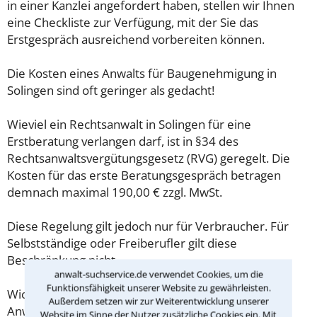
in einer Kanzlei angefordert haben, stellen wir Ihnen
eine Checkliste zur Verfügung, mit der Sie das
Erstgespräch ausreichend vorbereiten können.
Die Kosten eines Anwalts für Baugenehmigung in
Solingen sind oft geringer als gedacht!
Wieviel ein Rechtsanwalt in Solingen für eine
Erstberatung verlangen darf, ist in §34 des
Rechtsanwaltsvergütungsgesetz (RVG) geregelt. Die
Kosten für das erste Beratungsgespräch betragen
demnach maximal 190,00 € zzgl. MwSt.
Diese Regelung gilt jedoch nur für Verbraucher. Für
Selbstständige oder Freiberufler gilt diese
Beschränkung nicht.
anwalt-suchservice.de verwendet Cookies, um die
Funktionsfähigkeit unserer Website zu gewährleisten.
Wichtig daher: Klären Sie die Kostenfrage mit Ihrem
Außerdem setzen wir zur Weiterentwicklung unserer
Anwalt aus Solingen schon zu Beginn der ersten
Website im Sinne der Nutzer zusätzliche Cookies ein. Mit