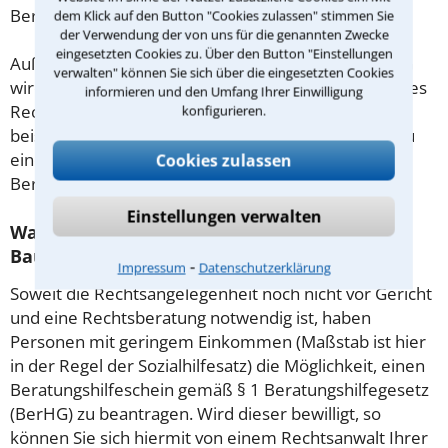
Beratung.
dem Klick auf den Button "Cookies zulassen" stimmen Sie
der Verwendung der von uns für die genannten Zwecke
eingesetzten Cookies zu. Über den Button "Einstellungen
Außerdem gut zu wissen: Gemäß § 34 Absatz 2 RVG
verwalten" können Sie sich über die eingesetzten Cookies
wird die Beratungsgebühr auf weitere Tätigkeiten des
informieren und den Umfang Ihrer Einwilligung
Rechtsanwalts angerechnet. Sollte es also
konfigurieren.
beispielsweise aufgrund des Beratungsgesprächs zu
einem Prozess kommen, so kann der Anwalt diese
Cookies zulassen
Beratungsgebühr nicht mehr abrechnen.
Einstellungen verwalten
Was tun wenn ich mir keinen Anwalt für
Baugenehmigung leisten kann?
⁃
Impressum
Datenschutzerklärung
Soweit die Rechtsangelegenheit noch nicht vor Gericht
und eine Rechtsberatung notwendig ist, haben
Personen mit geringem Einkommen (Maßstab ist hier
in der Regel der Sozialhilfesatz) die Möglichkeit, einen
Beratungshilfeschein gemäß § 1 Beratungshilfegesetz
(BerHG) zu beantragen. Wird dieser bewilligt, so
können Sie sich hiermit von einem Rechtsanwalt Ihrer