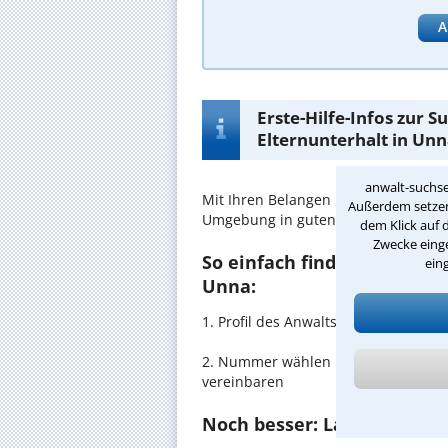
A
Erste-Hilfe-Infos zur 
Elternunterhalt in Un
anwalt-suchse
Mit Ihren Belangen im
Elternunterha
Außerdem setzen 
Umgebung in guten Händen.
dem Klick auf 
Zwecke einge
So einfach finden Sie den 
ein
Unna:
1. Profil des Anwalts für Elternunt
2. Nummer wählen und direkt mit de
vereinbaren
Noch besser: Lassen Sie si