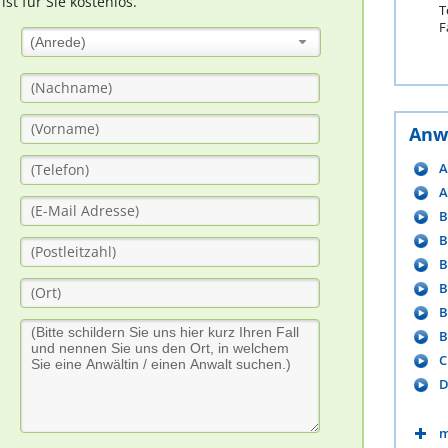
t für Sie kostenlos.
T
F
(Anrede)
Anw
A
A
B
B
B
B
B
B
C
D
m