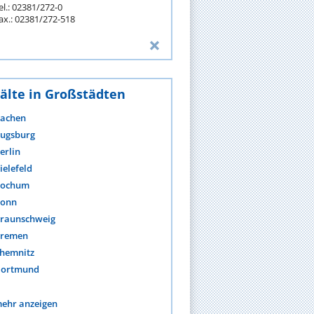
el.: 02381/272-0
ax.: 02381/272-518
älte in Großstädten
achen
ugsburg
erlin
ielefeld
ochum
onn
raunschweig
remen
hemnitz
ortmund
ehr anzeigen