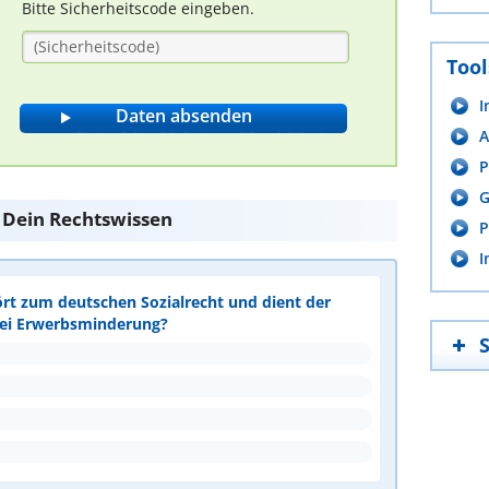
Bitte Sicherheitscode eingeben.
Tool
I
A
P
G
e Dein Rechtswissen
P
I
ört zum deutschen Sozialrecht und dient der
bei Erwerbsminderung?