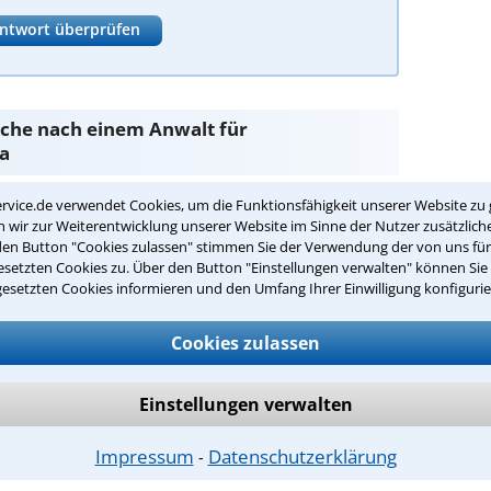
ntwort überprüfen
Suche nach einem Anwalt für
na
rvice.de verwendet Cookies, um die Funktionsfähigkeit unserer Website zu 
lt
sind Sie bei unseren Anwälten aus Unna und
wir zur Weiterentwicklung unserer Website im Sinne der Nutzer zusätzliche
den Button "Cookies zulassen" stimmen Sie der Verwendung der von uns fü
setzten Cookies zu. Über den Button "Einstellungen verwalten" können Sie 
passenden Anwalt für Elternunterhalt in
gesetzten Cookies informieren und den Umfang Ihrer Einwilligung konfigurie
Cookies zulassen
erhalt in Ihrer Umgebung auswählen
r Kanzlei in Unna einen Beratungstermin
Einstellungen verwalten
Impressum
Datenschutzerklärung
⁃
ch zurückrufen