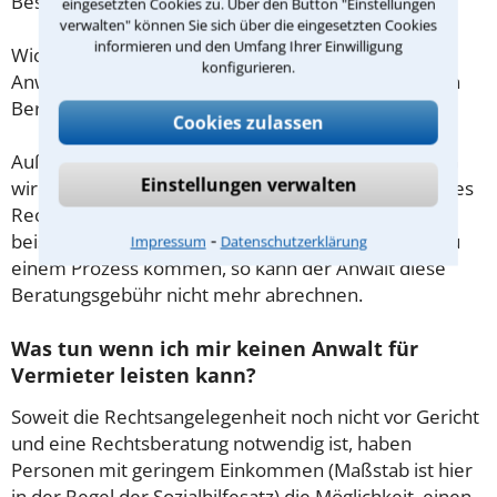
Beschränkung nicht.
eingesetzten Cookies zu. Über den Button "Einstellungen
verwalten" können Sie sich über die eingesetzten Cookies
informieren und den Umfang Ihrer Einwilligung
Wichtig daher: Klären Sie die Kostenfrage mit Ihrem
konfigurieren.
Anwalt aus Vohenstrauß schon zu Beginn der ersten
Beratung.
Cookies zulassen
Außerdem gut zu wissen: Gemäß § 34 Absatz 2 RVG
Einstellungen verwalten
wird die Beratungsgebühr auf weitere Tätigkeiten des
Rechtsanwalts angerechnet. Sollte es also
⁃
beispielsweise aufgrund des Beratungsgesprächs zu
Impressum
Datenschutzerklärung
einem Prozess kommen, so kann der Anwalt diese
Beratungsgebühr nicht mehr abrechnen.
Was tun wenn ich mir keinen Anwalt für
Vermieter leisten kann?
Soweit die Rechtsangelegenheit noch nicht vor Gericht
und eine Rechtsberatung notwendig ist, haben
Personen mit geringem Einkommen (Maßstab ist hier
in der Regel der Sozialhilfesatz) die Möglichkeit, einen