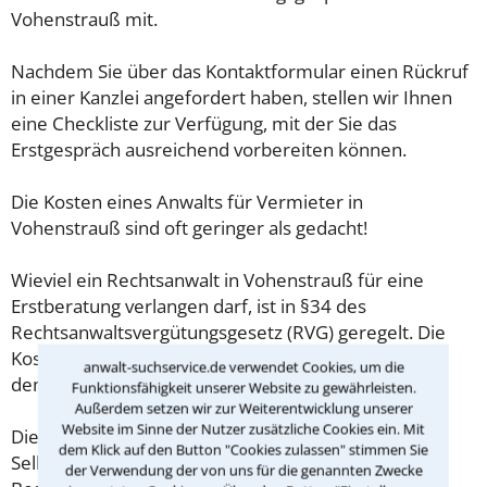
Vohenstrauß mit.
Nachdem Sie über das Kontaktformular einen Rückruf
in einer Kanzlei angefordert haben, stellen wir Ihnen
eine Checkliste zur Verfügung, mit der Sie das
Erstgespräch ausreichend vorbereiten können.
Die Kosten eines Anwalts für Vermieter in
Vohenstrauß sind oft geringer als gedacht!
Wieviel ein Rechtsanwalt in Vohenstrauß für eine
Erstberatung verlangen darf, ist in §34 des
Rechtsanwaltsvergütungsgesetz (RVG) geregelt. Die
Kosten für das erste Beratungsgespräch betragen
anwalt-suchservice.de verwendet Cookies, um die
demnach maximal 190,00 € zzgl. MwSt.
Funktionsfähigkeit unserer Website zu gewährleisten.
Außerdem setzen wir zur Weiterentwicklung unserer
Website im Sinne der Nutzer zusätzliche Cookies ein. Mit
Diese Regelung gilt jedoch nur für Verbraucher. Für
dem Klick auf den Button "Cookies zulassen" stimmen Sie
Selbstständige oder Freiberufler gilt diese
der Verwendung der von uns für die genannten Zwecke