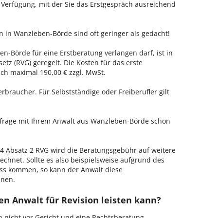
r Verfügung, mit der Sie das Erstgespräch ausreichend
on in Wanzleben-Börde sind oft geringer als gedacht!
n-Börde für eine Erstberatung verlangen darf, ist in
tz (RVG) geregelt. Die Kosten für das erste
h maximal 190,00 € zzgl. MwSt.
erbraucher. Für Selbstständige oder Freiberufler gilt
enfrage mit Ihrem Anwalt aus Wanzleben-Börde schon
 Absatz 2 RVG wird die Beratungsgebühr auf weitere
echnet. Sollte es also beispielsweise aufgrund des
ss kommen, so kann der Anwalt diese
hnen.
n Anwalt für Revision leisten kann?
h nicht vor Gericht und eine Rechtsberatung