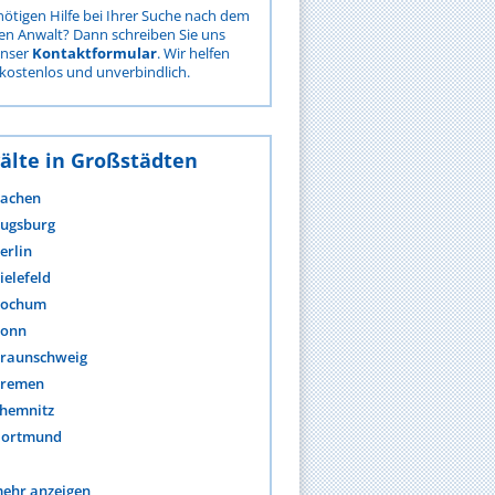
nötigen Hilfe bei Ihrer Suche nach dem
gen Anwalt? Dann schreiben Sie uns
unser
Kontaktformular
. Wir helfen
kostenlos und unverbindlich.
älte in Großstädten
achen
ugsburg
erlin
ielefeld
ochum
onn
raunschweig
remen
hemnitz
ortmund
ehr anzeigen