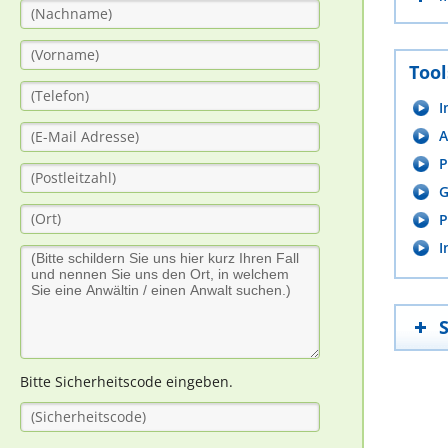
Tool
I
A
P
G
P
I
Bitte Sicherheitscode eingeben.