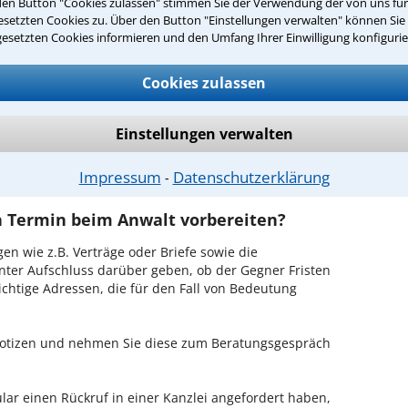
den Button "Cookies zulassen" stimmen Sie der Verwendung der von uns fü
anzleben-Börde ist es, über unser Kontaktformular
setzten Cookies zu. Über den Button "Einstellungen verwalten" können Sie 
n - probieren Sie es gleich aus.
gesetzten Cookies informieren und den Umfang Ihrer Einwilligung konfigurie
ichen Erstgespräch in Wanzleben-Börde?
Cookies zulassen
Ihrem Rechtsanwalt für Revision in Wanzleben-Börde
en Sachverhalt zu schildern, sodass Sie eine
Einstellungen verwalten
Fall und Ihren Erfolgsaussichten erhalten. In diesem
em Anwalt auch die weitere Vorgehensweise in Ihrem
Impressum
Datenschutzerklärung
⁃
en Termin beim Anwalt vorbereiten?
en wie z.B. Verträge oder Briefe sowie die
nter Aufschluss darüber geben, ob der Gegner Fristen
ichtige Adressen, die für den Fall von Bedeutung
 Notizen und nehmen Sie diese zum Beratungsgespräch
ar einen Rückruf in einer Kanzlei angefordert haben,