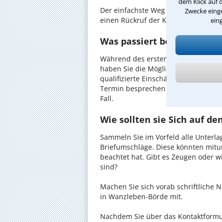
dem Klick auf 
Der einfachste Weg zum Anwalt in W
Zwecke einge
einen Rückruf der Kanzlei anzuforder
ein
Was passiert beim anwaltl
Während des ersten Gesprächs mit 
haben Sie die Möglichkeit, in Ruhe d
qualifizierte Einschätzung zu Ihrem 
Termin besprechen Sie dann mit Ihr
Fall.
Wie sollten sie Sich auf d
Sammeln Sie im Vorfeld alle Unterlag
Briefumschläge. Diese könnten mitu
beachtet hat. Gibt es Zeugen oder w
sind?
Machen Sie sich vorab schriftliche
in Wanzleben-Börde mit.
Nachdem Sie über das Kontaktformul