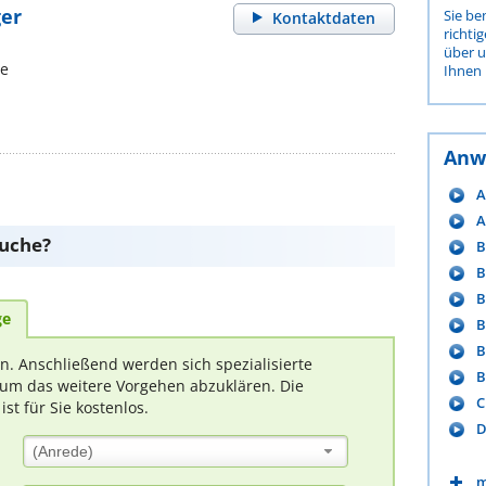
ger
Sie be
Kontaktdaten
richti
über 
de
Ihnen 
Anw
A
A
suche?
B
B
B
ge
B
B
rn. Anschließend werden sich spezialisierte
B
um das weitere Vorgehen abzuklären. Die
C
t für Sie kostenlos.
D
(Anrede)
m