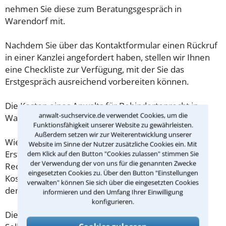
nehmen Sie diese zum Beratungsgespräch in
Warendorf mit.
Nachdem Sie über das Kontaktformular einen Rückruf
in einer Kanzlei angefordert haben, stellen wir Ihnen
eine Checkliste zur Verfügung, mit der Sie das
Erstgespräch ausreichend vorbereiten können.
Die Kosten eines Anwalts für Behindertenrecht in
anwalt-suchservice.de verwendet Cookies, um die
Warendorf sind oft geringer als gedacht!
Funktionsfähigkeit unserer Website zu gewährleisten.
Außerdem setzen wir zur Weiterentwicklung unserer
Wieviel ein Rechtsanwalt in Warendorf für eine
Website im Sinne der Nutzer zusätzliche Cookies ein. Mit
Erstberatung verlangen darf, ist in §34 des
dem Klick auf den Button "Cookies zulassen" stimmen Sie
der Verwendung der von uns für die genannten Zwecke
Rechtsanwaltsvergütungsgesetz (RVG) geregelt. Die
eingesetzten Cookies zu. Über den Button "Einstellungen
Kosten für das erste Beratungsgespräch betragen
verwalten" können Sie sich über die eingesetzten Cookies
demnach maximal 190,00 € zzgl. MwSt.
informieren und den Umfang Ihrer Einwilligung
konfigurieren.
Diese Regelung gilt jedoch nur für Verbraucher. Für