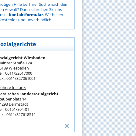
nötigen Hilfe bei Ihrer Suche nach dem
gen Anwalt? Dann schreiben Sie uns
unser
Kontaktformular
. Wir helfen
kostenlos und unverbindlich.
Sozialgerichte
ozialgericht Wiesbaden
ainzer Straße 124
5189 Wiesbaden
el.: 0611/32617000
ax.: 0611/327061001
öhere Instanz:
essisches Landessozialgericht
teubenplatz 14
4293 Darmstadt
el.: 06151/804-01
ax.: 0611/327618512