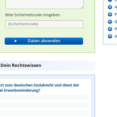
A
P
Bitte Sicherheitscode eingeben.
G
P
I
e Dein Rechtswissen
ört zum deutschen Sozialrecht und dient der
bei Erwerbsminderung?