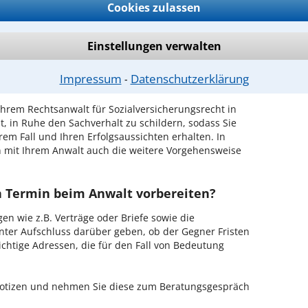
Cookies zulassen
ch zurückrufen
iesbaden ist es, über unser Kontaktformular einen
Einstellungen verwalten
obieren Sie es gleich aus.
Impressum
Datenschutzerklärung
⁃
ichen Erstgespräch in Wiesbaden?
hrem Rechtsanwalt für Sozialversicherungsrecht in
, in Ruhe den Sachverhalt zu schildern, sodass Sie
hrem Fall und Ihren Erfolgsaussichten erhalten. In
 mit Ihrem Anwalt auch die weitere Vorgehensweise
en Termin beim Anwalt vorbereiten?
en wie z.B. Verträge oder Briefe sowie die
nter Aufschluss darüber geben, ob der Gegner Fristen
ichtige Adressen, die für den Fall von Bedeutung
 Notizen und nehmen Sie diese zum Beratungsgespräch