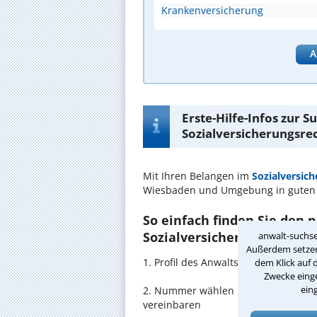
Krankenversicherung
A
Erste-Hilfe-Infos zur 
Sozialversicherungsre
Mit Ihren Belangen im
Sozialversic
Wiesbaden und Umgebung in guten
So einfach finden Sie den 
Sozialversicherungsrecht 
anwalt-suchse
Außerdem setzen 
1. Profil des Anwalts für Sozialver
dem Klick auf 
Zwecke einge
ein
2. Nummer wählen und direkt mit d
vereinbaren