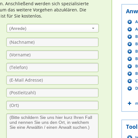
rn. Anschließend werden sich spezialisierte
um das weitere Vorgehen abzuklären. Die
Anw
t für Sie kostenlos.
A
(Anrede)
A
B
B
B
B
B
B
C
D
m
Tool
I