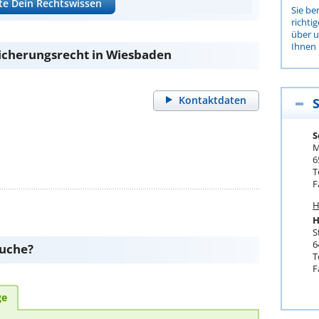
te Dein Rechtswissen
Sie be
richti
über 
Ihnen 
sicherungsrecht in Wiesbaden
Kontaktdaten
S
M
6
T
F
H
H
S
6
suche?
T
F
ge