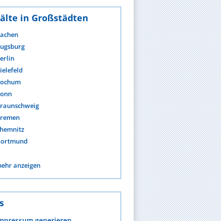
älte in Großstädten
achen
ugsburg
erlin
ielefeld
ochum
onn
raunschweig
remen
hemnitz
ortmund
ehr anzeigen
s
mpressum generieren