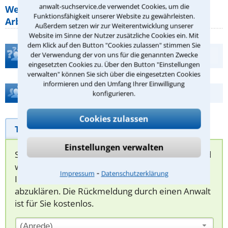
anwalt-suchservice.de verwendet Cookies, um die
Welche Regeln für Teilnahme, Urlaub,
Funktionsfähigkeit unserer Website zu gewährleisten.
Arbeitszeit gelten beim
Außerdem setzen wir zur Weiterentwicklung unserer
Website im Sinne der Nutzer zusätzliche Cookies ein. Mit
dem Klick auf den Button "Cookies zulassen" stimmen Sie
Teste Dein Rechtswissen
der Verwendung der von uns für die genannten Zwecke
eingesetzten Cookies zu. Über den Button "Einstellungen
verwalten" können Sie sich über die eingesetzten Cookies
informieren und den Umfang Ihrer Einwilligung
Hilfe bei Ihrer Anwaltsuche?
konfigurieren.
Cookies zulassen
Telefonhilfe
Beratungsanfrage
Einstellungen verwalten
Sie können hier Ihren Fall schildern. Anschließend
werden sich spezialisierte Rechtsanwälte bei
⁃
Impressum
Datenschutzerklärung
Ihnen melden, um das weitere Vorgehen
abzuklären. Die Rückmeldung durch einen Anwalt
ist für Sie kostenlos.
(Anrede)