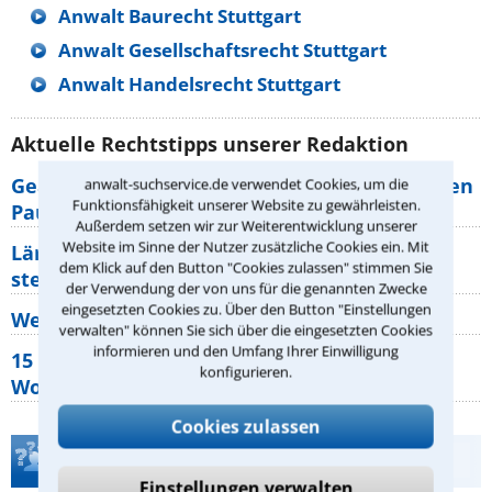
Anwalt Baurecht Stuttgart
Anwalt Gesellschaftsrecht Stuttgart
Anwalt Handelsrecht Stuttgart
Aktuelle Rechtstipps unserer Redaktion
Geänderte Abflugzeiten: Welche Rechte haben
anwalt-suchservice.de verwendet Cookies, um die
Funktionsfähigkeit unserer Website zu gewährleisten.
Pauschalurlauber?
Außerdem setzen wir zur Weiterentwicklung unserer
Website im Sinne der Nutzer zusätzliche Cookies ein. Mit
Lärm von den Nachbarn: Welche Rechte
dem Klick auf den Button "Cookies zulassen" stimmen Sie
stehen mir zu?
der Verwendung der von uns für die genannten Zwecke
eingesetzten Cookies zu. Über den Button "Einstellungen
Wer muss Zweitwohnungssteuer zahlen?
verwalten" können Sie sich über die eingesetzten Cookies
informieren und den Umfang Ihrer Einwilligung
15 elementare Rechte, die jeder
konfigurieren.
Wohnungseigentümer kennen sollte
Cookies zulassen
Teste Dein Rechtswissen
Einstellungen verwalten