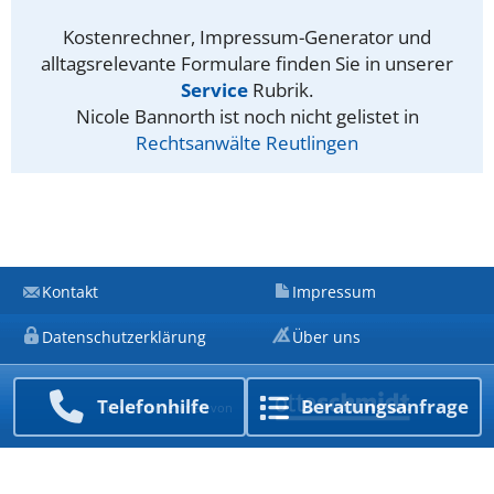
Kostenrechner, Impressum-Generator und
alltagsrelevante Formulare finden Sie in unserer
Service
Rubrik.
Nicole Bannorth ist noch nicht gelistet in
Rechtsanwälte Reutlingen
Kontakt
Impressum
Datenschutzerklärung
Über uns
Telefon­hilfe
Beratungs­anfrage
Ein Unternehmen von