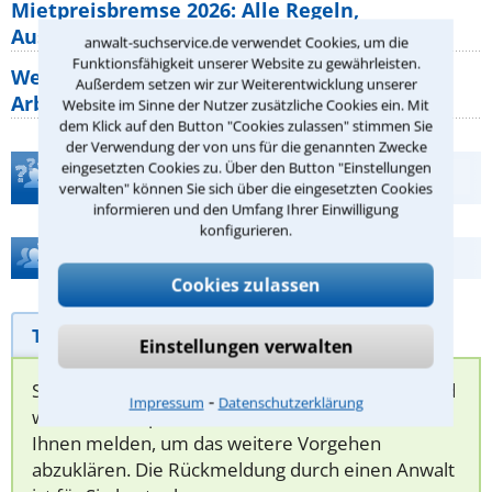
Mietpreisbremse 2026: Alle Regeln,
Ausnahmen und Rechte für Mieter
anwalt-suchservice.de verwendet Cookies, um die
Funktionsfähigkeit unserer Website zu gewährleisten.
Welche Regeln für Teilnahme, Urlaub,
Außerdem setzen wir zur Weiterentwicklung unserer
Arbeitszeit gelten beim
Website im Sinne der Nutzer zusätzliche Cookies ein. Mit
dem Klick auf den Button "Cookies zulassen" stimmen Sie
der Verwendung der von uns für die genannten Zwecke
eingesetzten Cookies zu. Über den Button "Einstellungen
Teste Dein Rechtswissen
verwalten" können Sie sich über die eingesetzten Cookies
informieren und den Umfang Ihrer Einwilligung
konfigurieren.
Hilfe bei Ihrer Anwaltsuche?
Cookies zulassen
Telefonhilfe
Beratungsanfrage
Einstellungen verwalten
Sie können hier Ihren Fall schildern. Anschließend
⁃
Impressum
Datenschutzerklärung
werden sich spezialisierte Rechtsanwälte bei
Ihnen melden, um das weitere Vorgehen
abzuklären. Die Rückmeldung durch einen Anwalt