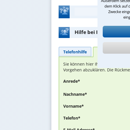
Außerdem setzen 
dem Klick auf 
Zwecke einge
ein
Hilfe bei Ihrer Anwalt
Telefonhilfe
Beratungsanfra
Sie können hier Ihren Fall schild
Vorgehen abzuklären. Die Rückmel
Anrede*
Nachname*
Vorname*
Telefon*
E-Mail Adresse*