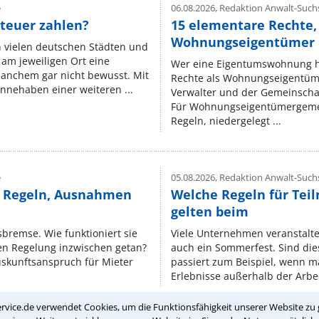
e
06.08.2026,
Redaktion Anwalt-Suchs
teuer zahlen?
15 elementare Rechte, 
Wohnungseigentümer k
n vielen deutschen Städten und
am jeweiligen Ort eine
Wer eine Eigentumswohnung hat
manchem gar nicht bewusst. Mit
Rechte als Wohnungseigentüm
nnehaben einer weiteren ...
Verwalter und der Gemeinschaf
Für Wohnungseigentümergemei
Regeln, niedergelegt ...
e
05.08.2026,
Redaktion Anwalt-Suchs
e Regeln, Ausnahmen
Welche Regeln für Teil
gelten beim
isbremse. Wie funktioniert sie
Viele Unternehmen veranstalt
nen Regelung inzwischen getan?
auch ein Sommerfest. Sind dies
uskunftsanspruch für Mieter
passiert zum Beispiel, wenn m
Erlebnisse außerhalb der Arbeit
rvice.de verwendet Cookies, um die Funktionsfähigkeit unserer Website zu 