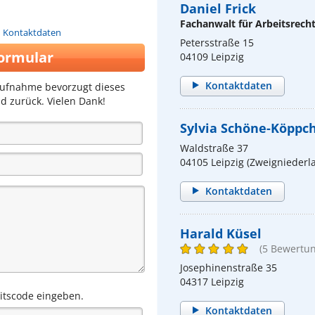
Daniel Frick
Fachanwalt für Arbeitsrech
n Kontaktdaten
Petersstraße 15
ormular
04109 Leipzig
Kontaktdaten
aufnahme bevorzugt dieses
d zurück. Vielen Dank!
Sylvia Schöne-Köppc
Waldstraße 37
04105 Leipzig (Zweigniederl
Kontaktdaten
Harald Küsel
(5 Bewertu
Josephinenstraße 35
04317 Leipzig
eitscode eingeben.
Kontaktdaten