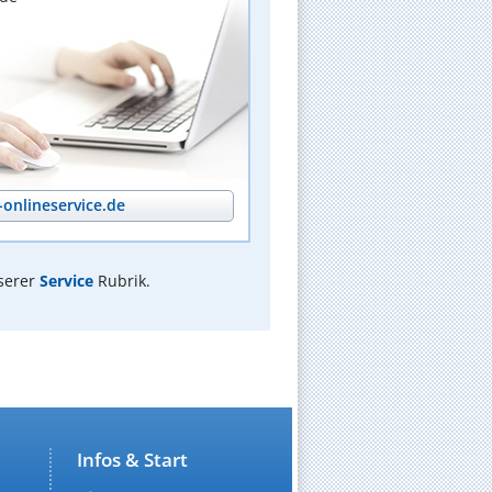
onlineservice.de
serer
Service
Rubrik.
Infos & Start