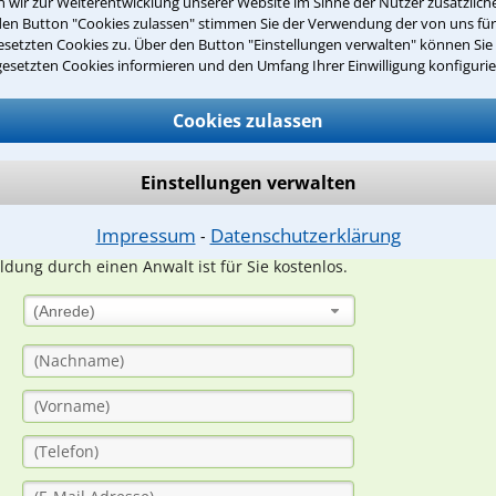
wir zur Weiterentwicklung unserer Website im Sinne der Nutzer zusätzliche
den Button "Cookies zulassen" stimmen Sie der Verwendung der von uns fü
Teste Dein Rechtswissen
setzten Cookies zu. Über den Button "Einstellungen verwalten" können Sie 
gesetzten Cookies informieren und den Umfang Ihrer Einwilligung konfigurie
Cookies zulassen
suche?
Einstellungen verwalten
ge
Impressum
Datenschutzerklärung
⁃
ern. Anschließend werden sich spezialisierte Rechtsanwälte bei Ih
dung durch einen Anwalt ist für Sie kostenlos.
(Anrede)