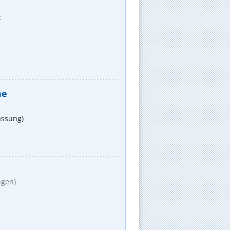
t
he
assung)
ngen)