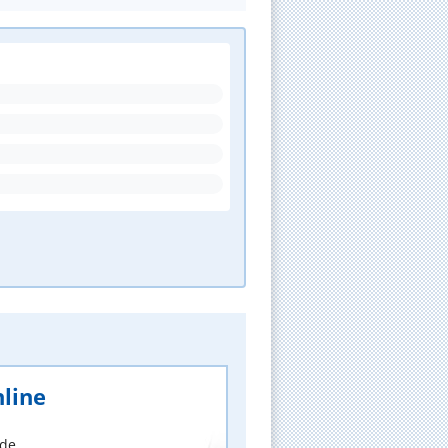
line
nde