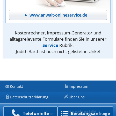
www.anwalt-onlineservice.de
Kostenrechner, Impressum-Generator und
alltagsrelevante Formulare finden Sie in unserer
Service
Rubrik.
Judith Barth ist noch nicht gelistet in Unkel
Kontakt
Impressum
Datenschutzerklärung
Über uns
Telefon­hilfe
Beratungs­anfrage
Ein Unternehmen von