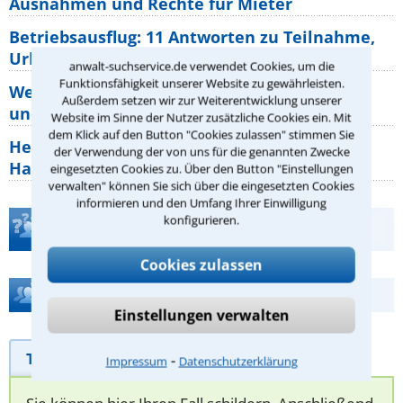
Ausnahmen und Rechte für Mieter
Betriebsausflug: 11 Antworten zu Teilnahme,
Urlaub, Arbeitszeit
anwalt-suchservice.de verwendet Cookies, um die
Funktionsfähigkeit unserer Website zu gewährleisten.
Welche Rechte hat der Käufer eines Pferdes
Außerdem setzen wir zur Weiterentwicklung unserer
und wie macht man sie
Website im Sinne der Nutzer zusätzliche Cookies ein. Mit
dem Klick auf den Button "Cookies zulassen" stimmen Sie
Heizungsaustausch abgesagt: Was müssen
der Verwendung der von uns für die genannten Zwecke
Hauseigentümer jetzt zum Thema
eingesetzten Cookies zu. Über den Button "Einstellungen
verwalten" können Sie sich über die eingesetzten Cookies
informieren und den Umfang Ihrer Einwilligung
konfigurieren.
Teste Dein Rechtswissen
Cookies zulassen
Hilfe bei Ihrer Anwaltsuche?
Einstellungen verwalten
Telefonhilfe
Beratungsanfrage
⁃
Impressum
Datenschutzerklärung