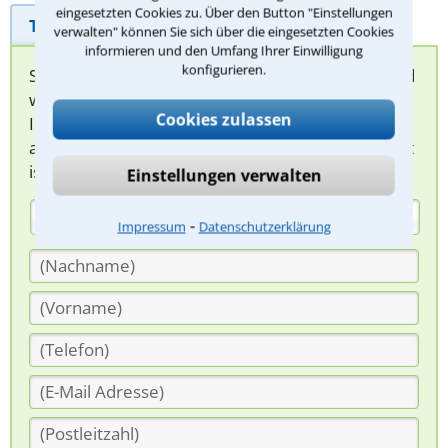
eingesetzten Cookies zu. Über den Button "Einstellungen
Telefonhilfe
Beratungsanfrage
verwalten" können Sie sich über die eingesetzten Cookies
informieren und den Umfang Ihrer Einwilligung
konfigurieren.
Sie können hier Ihren Fall schildern. Anschließend
werden sich spezialisierte Rechtsanwälte bei
Cookies zulassen
Ihnen melden, um das weitere Vorgehen
abzuklären. Die Rückmeldung durch einen Anwalt
ist für Sie kostenlos.
Einstellungen verwalten
(Anrede)
⁃
Impressum
Datenschutzerklärung