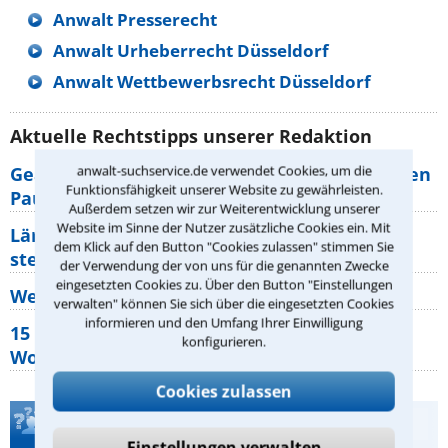
Anwalt Presserecht
Anwalt Urheberrecht Düsseldorf
Anwalt Wettbewerbsrecht Düsseldorf
Aktuelle Rechtstipps unserer Redaktion
anwalt-suchservice.de verwendet Cookies, um die
Geänderte Abflugzeiten: Welche Rechte haben
Funktionsfähigkeit unserer Website zu gewährleisten.
Pauschalurlauber?
Außerdem setzen wir zur Weiterentwicklung unserer
Website im Sinne der Nutzer zusätzliche Cookies ein. Mit
Lärm von den Nachbarn: Welche Rechte
dem Klick auf den Button "Cookies zulassen" stimmen Sie
stehen mir zu?
der Verwendung der von uns für die genannten Zwecke
eingesetzten Cookies zu. Über den Button "Einstellungen
Wer muss Zweitwohnungssteuer zahlen?
verwalten" können Sie sich über die eingesetzten Cookies
informieren und den Umfang Ihrer Einwilligung
15 elementare Rechte, die jeder
konfigurieren.
Wohnungseigentümer kennen sollte
Cookies zulassen
Teste Dein Rechtswissen
Einstellungen verwalten