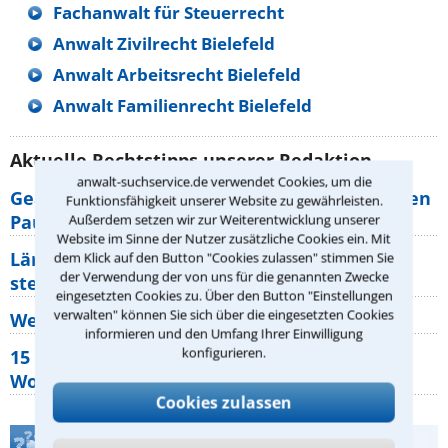
Fachanwalt für Steuerrecht
Anwalt Zivilrecht Bielefeld
Anwalt Arbeitsrecht Bielefeld
Anwalt Familienrecht Bielefeld
Aktuelle Rechtstipps unserer Redaktion
anwalt-suchservice.de verwendet Cookies, um die
Geänderte Abflugzeiten: Welche Rechte haben
Funktionsfähigkeit unserer Website zu gewährleisten.
Pauschalurlauber?
Außerdem setzen wir zur Weiterentwicklung unserer
Website im Sinne der Nutzer zusätzliche Cookies ein. Mit
Lärm von den Nachbarn: Welche Rechte
dem Klick auf den Button "Cookies zulassen" stimmen Sie
der Verwendung der von uns für die genannten Zwecke
stehen mir zu?
eingesetzten Cookies zu. Über den Button "Einstellungen
verwalten" können Sie sich über die eingesetzten Cookies
Wer muss Zweitwohnungssteuer zahlen?
informieren und den Umfang Ihrer Einwilligung
konfigurieren.
15 elementare Rechte, die jeder
Wohnungseigentümer kennen sollte
Cookies zulassen
Teste Dein Rechtswissen