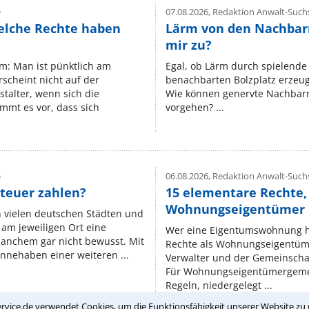
e
07.08.2026,
Redaktion Anwalt-Suchs
elche Rechte haben
Lärm von den Nachbar
mir zu?
um: Man ist pünktlich am
Egal, ob Lärm durch spielende 
rscheint nicht auf der
benachbarten Bolzplatz erzeugt 
stalter, wenn sich die
Wie können genervte Nachbarn
mmt es vor, dass sich
vorgehen? ...
e
06.08.2026,
Redaktion Anwalt-Suchs
teuer zahlen?
15 elementare Rechte, 
Wohnungseigentümer k
n vielen deutschen Städten und
am jeweiligen Ort eine
Wer eine Eigentumswohnung hat
manchem gar nicht bewusst. Mit
Rechte als Wohnungseigentüm
nnehaben einer weiteren ...
Verwalter und der Gemeinschaf
Für Wohnungseigentümergemei
Regeln, niedergelegt ...
rvice.de verwendet Cookies, um die Funktionsfähigkeit unserer Website zu 