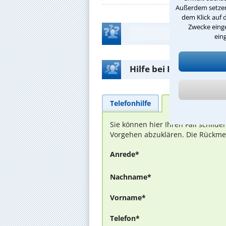
Außerdem setzen 
dem Klick auf 
Zwecke einge
ein
Hilfe bei Ihrer Anwalt
Telefonhilfe
Beratungsanfra
Sie können hier Ihren Fall schild
Vorgehen abzuklären. Die Rückmel
Anrede*
Nachname*
Vorname*
Telefon*