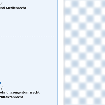
g)
 und Medienrecht
n
g)
 Wohnungseigentumsrecht
chitektenrecht