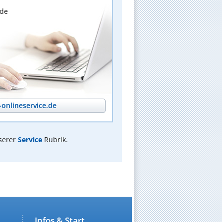
nde
onlineservice.de
serer
Service
Rubrik.
Infos & Start