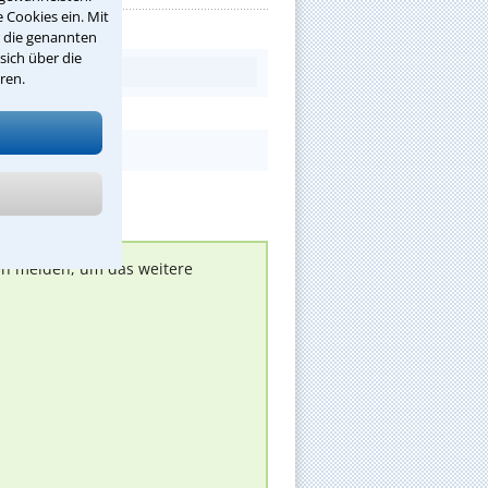
 Cookies ein. Mit
r die genannten
sich über die
ren.
nen melden, um das weitere