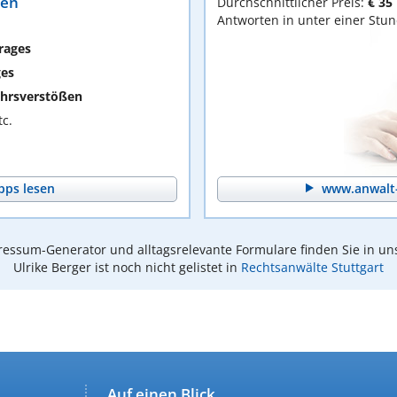
ten
Durchschnittlicher Preis:
€ 35
Antworten in unter einer Stu
rages
ges
hrsverstößen
c.
pps lesen
www.anwalt-
essum-Generator und alltagsrelevante Formulare finden Sie in un
Ulrike Berger ist noch nicht gelistet in
Rechtsanwälte Stuttgart
Auf einen Blick