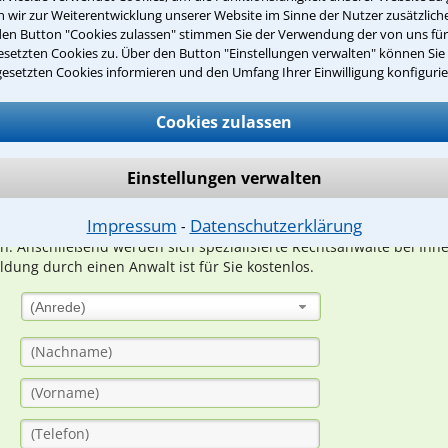
wir zur Weiterentwicklung unserer Website im Sinne der Nutzer zusätzliche
den Button "Cookies zulassen" stimmen Sie der Verwendung der von uns fü
setzten Cookies zu. Über den Button "Einstellungen verwalten" können Sie 
Teste Dein Rechtswissen
gesetzten Cookies informieren und den Umfang Ihrer Einwilligung konfigurie
Cookies zulassen
suche?
Einstellungen verwalten
ge
Impressum
Datenschutzerklärung
⁃
ern. Anschließend werden sich spezialisierte Rechtsanwälte bei Ih
dung durch einen Anwalt ist für Sie kostenlos.
(Anrede)