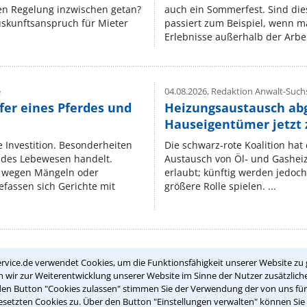
nen Regelung inzwischen getan?
auch ein Sommerfest. Sind dies
uskunftsanspruch für Mieter
passiert zum Beispiel, wenn m
Erlebnisse außerhalb der Arbeit
e
04.08.2026,
Redaktion Anwalt-Suchs
fer eines Pferdes und
Heizungsaustausch ab
Hauseigentümer jetzt
e Investition. Besonderheiten
Die schwarz-rote Koalition ha
endes Lebewesen handelt.
Austausch von Öl‑ und Gasheiz
 wegen Mängeln oder
erlaubt; künftig werden jedoch
fassen sich Gerichte mit
größere Rolle spielen. ...
rvice.de verwendet Cookies, um die Funktionsfähigkeit unserer Website zu 
Teste Dein Rechtswissen
wir zur Weiterentwicklung unserer Website im Sinne der Nutzer zusätzliche
den Button "Cookies zulassen" stimmen Sie der Verwendung der von uns fü
setzten Cookies zu. Über den Button "Einstellungen verwalten" können Sie 