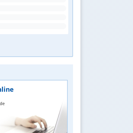
line
nde