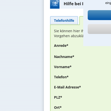
ein
Hilfe bei Ihrer Anwalt
Telefonhilfe
Beratungsanfra
Sie können hier Ihren Fall schild
Vorgehen abzuklären. Die Rückmel
Anrede*
Nachname*
Vorname*
Telefon*
E-Mail Adresse*
PLZ*
Ort*