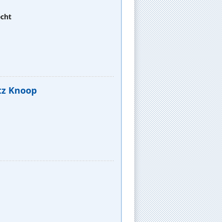
echt
atz Knoop