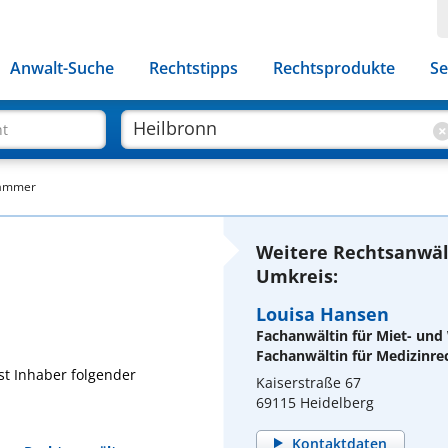
Anwalt-Suche
Rechtstipps
Rechtsprodukte
Se
ht
hammer
Weitere Rechtsanwäl
Umkreis:
Louisa Hansen
Fachanwältin für Miet- un
Fachanwältin für Medizinre
t Inhaber folgender
Kaiserstraße 67
69115 Heidelberg
Kontaktdaten