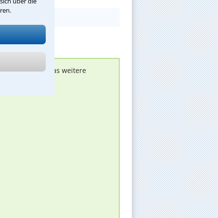
sich über die
ren.
nen melden, um das weitere