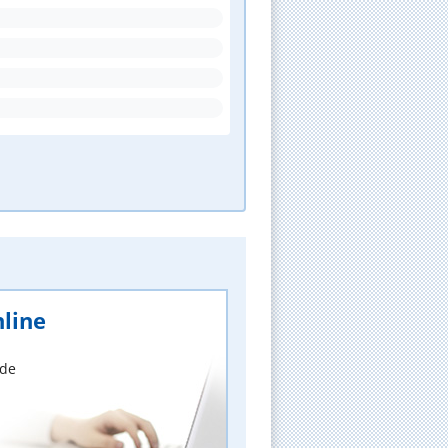
line
nde