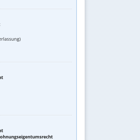
t
erlassung)
ht
ht
 Wohnungseigentumsrecht