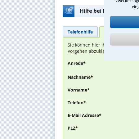
Zwecke einge
ein
Hilfe bei Ihrer Anwalt
Telefonhilfe
Beratungsanfra
Sie können hier Ihren Fall schild
Vorgehen abzuklären. Die Rückmel
Anrede*
Nachname*
Vorname*
Telefon*
E-Mail Adresse*
PLZ*