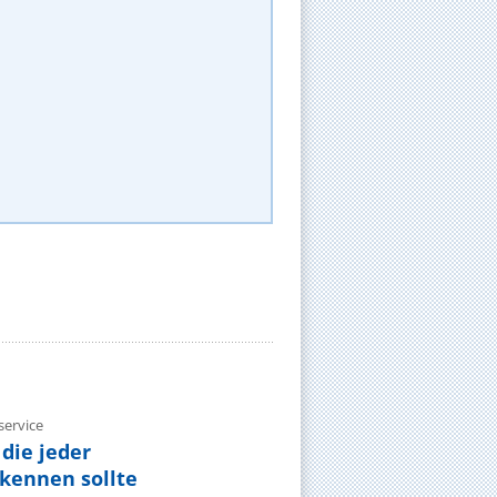
ervice
die jeder
ennen sollte