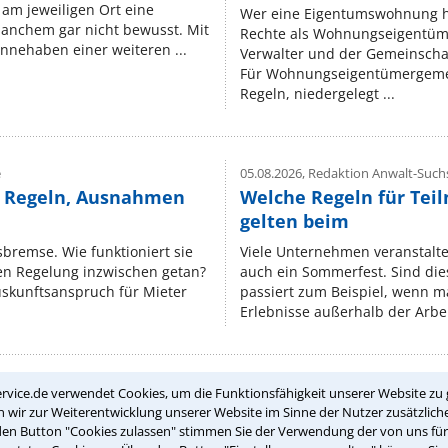
am jeweiligen Ort eine
Wer eine Eigentumswohnung hat
manchem gar nicht bewusst. Mit
Rechte als Wohnungseigentüm
nnehaben einer weiteren ...
Verwalter und der Gemeinschaf
Für Wohnungseigentümergemei
Regeln, niedergelegt ...
e
05.08.2026,
Redaktion Anwalt-Suchs
e Regeln, Ausnahmen
Welche Regeln für Teil
gelten beim
isbremse. Wie funktioniert sie
Viele Unternehmen veranstalt
nen Regelung inzwischen getan?
auch ein Sommerfest. Sind dies
uskunftsanspruch für Mieter
passiert zum Beispiel, wenn m
Erlebnisse außerhalb der Arbeit
rvice.de verwendet Cookies, um die Funktionsfähigkeit unserer Website zu 
Teste Dein Rechtswissen
wir zur Weiterentwicklung unserer Website im Sinne der Nutzer zusätzliche
den Button "Cookies zulassen" stimmen Sie der Verwendung der von uns fü