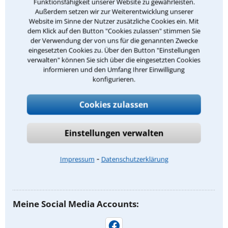
Funktionsfähigkeit unserer Website zu gewährleisten.
Opferschutzrecht
Außerdem setzen wir zur Weiterentwicklung unserer
Website im Sinne der Nutzer zusätzliche Cookies ein. Mit
Kündigungsschutzrecht
dem Klick auf den Button "Cookies zulassen" stimmen Sie
der Verwendung der von uns für die genannten Zwecke
Ausländerrecht
eingesetzten Cookies zu. Über den Button "Einstellungen
Beamtenrecht
verwalten" können Sie sich über die eingesetzten Cookies
informieren und den Umfang Ihrer Einwilligung
Jugendstrafrecht
konfigurieren.
Ordnungswidrigkeitenrecht
Cookies zulassen
Sexualstrafrecht
Verkehrsstrafrecht
Einstellungen verwalten
Verkehrsunfallrecht
⁃
Impressum
Datenschutzerklärung
Waffenrecht
Meine Social Media Accounts: