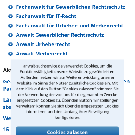
Fachanwalt für Gewerblichen Rechtsschutz
Fachanwalt für IT-Recht
Fachanwalt für Urheber- und Medienrecht
Anwalt Gewerblicher Rechtsschutz
Anwalt Urheberrecht
Anwalt Medienrecht
anwalt-suchservice.de verwendet Cookies, um die
Aktuelle Rechtstipps unserer Redaktion
Funktionsfähigkeit unserer Website zu gewährleisten.
Außerdem setzen wir zur Weiterentwicklung unserer
Geänderte Abflugzeiten: Welche Rechte haben
Website im Sinne der Nutzer zusätzliche Cookies ein. Mit
Pauschalurlauber?
dem Klick auf den Button "Cookies zulassen" stimmen Sie
der Verwendung der von uns für die genannten Zwecke
Lärm von den Nachbarn: Welche Rechte
eingesetzten Cookies zu. Über den Button "Einstellungen
verwalten" können Sie sich über die eingesetzten Cookies
stehen mir zu?
informieren und den Umfang Ihrer Einwilligung
Wer muss Zweitwohnungssteuer zahlen?
konfigurieren.
15 elementare Rechte, die jeder
Cookies zulassen